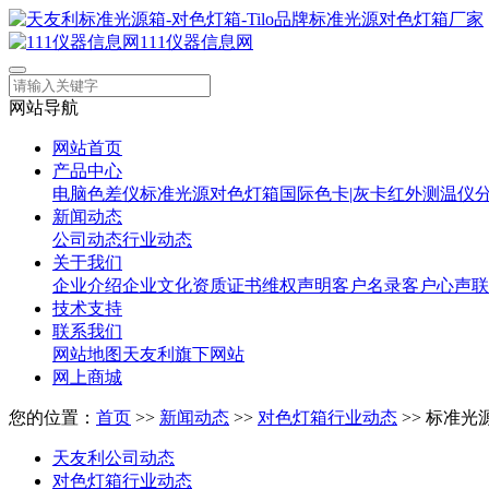
111仪器信息网
网站导航
网站首页
产品中心
电脑色差仪
标准光源对色灯箱
国际色卡|灰卡
红外测温仪
新闻动态
公司动态
行业动态
关于我们
企业介绍
企业文化
资质证书
维权声明
客户名录
客户心声
联
技术支持
联系我们
网站地图
天友利旗下网站
网上商城
您的位置：
首页
>>
新闻动态
>>
对色灯箱行业动态
>> 标准
天友利公司动态
对色灯箱行业动态