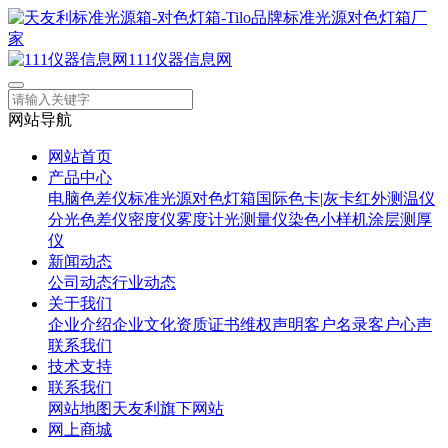
111仪器信息网
网站导航
网站首页
产品中心
电脑色差仪
标准光源对色灯箱
国际色卡|灰卡
红外测温仪
分光色差仪
密度仪
雾度计
光测量仪
染色小样机
涂层测厚
仪
新闻动态
公司动态
行业动态
关于我们
企业介绍
企业文化
资质证书
维权声明
客户名录
客户心声
联系我们
技术支持
联系我们
网站地图
天友利旗下网站
网上商城