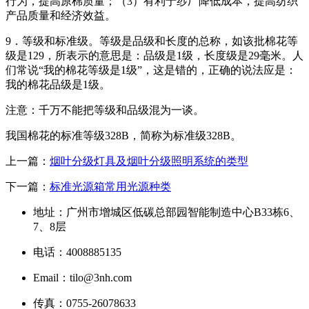
行为，提高原棉质量；（3）有利于纱厂降低成本，提高纺织
产品质量和经济效益。
9．等级和标准级。等级是品级和长度的总称，如该批棉花等
级是129，所表示的意思是：品级是1级，长度级是29毫米。人
们常说“我的棉花等级是1级”，这是错的，正确的说法应是：
我的棉花品级是1级。
注意：千万不能把等级和品级混为一谈。
我国棉花的标准等级328B，简称为标准级328B。
上一篇：
烟叶分级灯具及烟叶分级照明系统的类型
下一篇：
标准光源箱常用光源种类
地址：广州市增城区低碳总部园智能制造中心B33栋6、
7、8层
电话：4008885135
Email：tilo@3nh.com
传真：0755-26078633