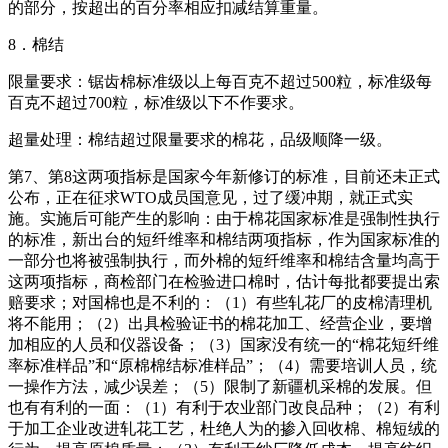
的部分，按超出的百分率相应扣减结算重量。
8．棉结
限量要求：锯齿棉标准级以上每百克不超过500粒，标准级每
百克不超过700粒，标准级以下不作要求。
超量处理：棉结超过限量要求的棉花，品级顺降一级。
第7、第8这两项指标是国家今年新修订的标准，目前还未正式
公布，正在征求WTO成员国意见，过了缓冲期，就正式实
施。实施后可能产生的影响：由于棉花国家标准是强制性执行
的标准，新出台的短纤维率和棉结两项指标，作为国家标准的
一部分也将被强制执行，而外棉的短纤维率和棉结含量均高于
这两项指标，商检部门在检验进口棉时，估计每批都要提出索
赔要求；对国棉也是不利的：（1）有些轧花厂的皮棉清理机
将不能用；（2）出具检验证书的棉花加工、经营企业，要增
加相应的人员和仪器设备；（3）国家没有统一的“棉花短纤维
率标准样品”和“原棉棉结标准样品”；（4）需要培训人员，统
一操作方法，减少误差；（5）限制了新疆机采棉的发展。但
也有有利的一面：（1）有利于农业部门改良品种；（2）有利
于加工企业改进轧花工艺，杜绝人为的掺入回收棉、棉短绒的