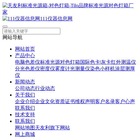
111仪器信息网
网站导航
网站首页
产品中心
电脑色差仪
标准光源对色灯箱
国际色卡|灰卡
红外测温仪
分光色差仪
密度仪
雾度计
光测量仪
染色小样机
涂层测厚
仪
新闻动态
公司动态
行业动态
关于我们
企业介绍
企业文化
资质证书
维权声明
客户名录
客户心声
联系我们
技术支持
联系我们
网站地图
天友利旗下网站
网上商城