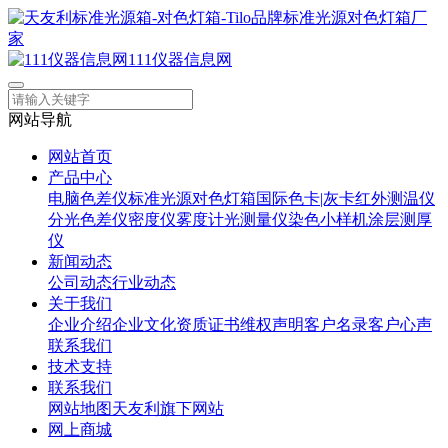
111仪器信息网
网站导航
网站首页
产品中心
电脑色差仪
标准光源对色灯箱
国际色卡|灰卡
红外测温仪
分光色差仪
密度仪
雾度计
光测量仪
染色小样机
涂层测厚
仪
新闻动态
公司动态
行业动态
关于我们
企业介绍
企业文化
资质证书
维权声明
客户名录
客户心声
联系我们
技术支持
联系我们
网站地图
天友利旗下网站
网上商城