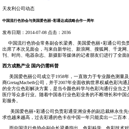
天友利公司动态
中国流行色协会与美国爱色丽+彩通达成战略合作一周年
发布日期：2014-07-08 点击：2036
中国流行色协会常务副会长梁勇、美国爱色丽+彩通公司负责
出席了本次见面会，与来自新华社、新浪网、搜狐网、千龙网
刊、时尚、电器杂志、新摄影等媒体的记者朋友们进行了全面
西方成熟产业 国内仍需科普
美国爱色丽公司成立于1958年，一直致力于专业颜色测量及
商GretagMacbeth公司，并于2007年全面收购世界权
的全方位色彩解决方案，是当今颜色科学与色彩沟通行业当之无愧的领
医疗等众多行业。随着中国各行业色彩业务的不断增长和中国
彩服务。
美国爱色丽+彩通公司负责彩通亚洲业务的副总裁林永生先生
求也越来越高，过去彩通的色卡在中国一年只能卖出一二百本
而中国流行色协会副会长梁勇指出，色彩科学、色彩技术对于