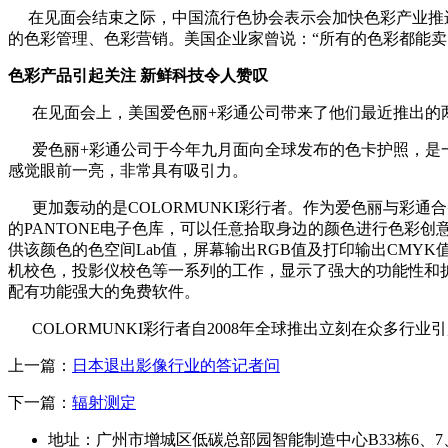
在见面会结束之际，中国流行色协会表示会加快色彩产业推进
的色彩管理、色彩营销。美国企业家曾说：“所有的色彩都能
色彩产品引起关注 新鲜科技令人赞叹
在见面会上，美国爱色丽+彩通公司带来了他们最近推出的两款
爱色丽+彩通公司于今年九月面向全球发布的色卡护照，是一
感觉眼前一亮，非常具有吸引力。
更加轰动的是COLORMUNKI彩行者。作为爱色丽与彩通
的PANTONE电子色库，可以任意拾取身边的颜色进行色彩创
供该颜色的色空间Lab值，屏幕输出RGB值及打印输出CM
机校色，投影仪校色等一系列的工作，显示了强大的功能性和
配有功能强大的免费软件。
COLORMUNKI彩行者自2008年全球推出立刻在众多
上一篇：
日本退出影像行业的答记者问
下一篇：
辐射测定
地址：广州市增城区低碳总部园智能制造中心B33栋6、7