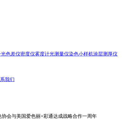
分光色差仪
密度仪
雾度计
光测量仪
染色小样机
涂层测厚仪
系我们
行色协会与美国爱色丽+彩通达成战略合作一周年