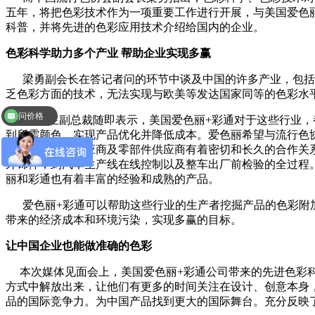
五年，将把色彩技术作为一项重要工作进行开展，与美国爱色
科普，并将先进的色彩应用技术介绍给国内的企业。
色彩科学助力多个产业 帮助企业实现多赢
梁勇副会长在答记者问的环节中谈及中国的许多产业，包括汽
乏色彩方面的技术，无法实现与欧美等发达国家同等的色彩水
问价格
林永生副总裁随即表示，美国爱色丽+彩通对于这些行业，都
到所需颜色，实现产品优化并降低成本。爱色丽希望与流行色
厂家、原材料供应商及零部件供应商有着密切和长久的合作关
外饰件，到汽车生产线在线控制以及整车出厂前检验的全过程
丽和彩通也有着丰富的经验和成熟的产品。
爱色丽+彩通可以帮助这些行业的生产者挖掘产品的色彩附加
带来的经济成本和环境污染，实现多赢的目标。
让中国企业也能做准确的色彩
本次媒体见面会上，美国爱色丽+彩通公司带来的先进色彩科
方式中解放出来，让他们有更多的时间关注在设计、创意本身
品的国际竞争力。为中国产品找到更大的国际舞台。充分反映