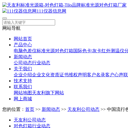
111仪器信息网
网站导航
网站首页
产品中心
电脑色差仪
标准光源对色灯箱
国际色卡|灰卡
红外测温仪
新闻动态
公司动态
行业动态
关于我们
企业介绍
企业文化
资质证书
维权声明
客户名录
客户心声
联
技术支持
联系我们
网站地图
天友利旗下网站
网上商城
您的位置：
首页
>>
新闻动态
>>
天友利公司动态
>> 中国流
天友利公司动态
对色灯箱行业动态