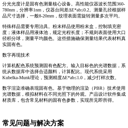
分光光度计是固有色测量核心设备。高性能仪器波长范围360-
780nm，分辨率1nm，仪器台间差ΔE*ab≤0.2。测量孔径根据样
品尺寸选择，一般8-20mm，纹理表面需旋转测量多次平均。
特殊样品需要专用治具。粉末样品使用粉末盒，控制填充密
度；液体样品用液体池，规定光程长度；不规则表面使用大口
径积分球，测量平均颜色。这些措施确保测量结果代表材料真
实固有色。
数字再现技术
计算机配色系统预测固有色配方。输入目标色的光谱数据，系
统从数据库中选择合适颜料，计算配比。现代系统采用
Kubelka-Munk理论，预测精度ΔE*ab≤1.0，减少打样次数。
数字渲染准确表现固有色。基于物理的渲染（PBR）技术使用
光谱数据，模拟材料在不同光照下的外观。产品设计软件集成
材质库，包含常见材料的固有色参数，实现所见即所得。
常见问题与解决方案