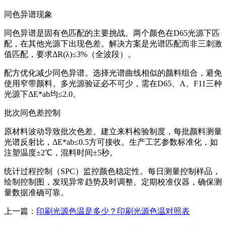
同色异谱现象
同色异谱是固有色匹配的主要挑战。两个颜色在D65光源下匹
配，在其他光源下出现色差。解决方案是光谱匹配而非三刺激
值匹配，要求ΔR(λ)≤3%（全波段）。
配方优化减少同色异谱。选择光谱曲线相似的颜料组合，避免
使用窄带颜料。多光源验证必不可少，需在D65、A、F11三种
光源下ΔE*ab均≤2.0。
批次间色差控制
原材料波动导致批次色差。建立来料检验制度，每批颜料测量
光谱反射比，ΔE*ab≤0.5方可接收。生产工艺参数标准化，如
注塑温度±2℃，混料时间±5秒。
统计过程控制（SPC）监控颜色稳定性。每日测量控制样品，
绘制控制图，发现异常趋势及时调整。定期校准仪器，确保测
量数据准确可靠。
上一篇：
印刷光源色温是多少？印刷光源色温对照表