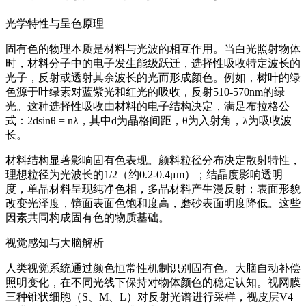
光学特性与呈色原理
固有色的物理本质是材料与光波的相互作用。当白光照射物体
时，材料分子中的电子发生能级跃迁，选择性吸收特定波长的
光子，反射或透射其余波长的光而形成颜色。例如，树叶的绿
色源于叶绿素对蓝紫光和红光的吸收，反射510-570nm的绿
光。这种选择性吸收由材料的电子结构决定，满足布拉格公
式：2dsinθ = nλ，其中d为晶格间距，θ为入射角，λ为吸收波
长。
材料结构显著影响固有色表现。颜料粒径分布决定散射特性，
理想粒径为光波长的1/2（约0.2-0.4μm）；结晶度影响透明
度，单晶材料呈现纯净色相，多晶材料产生漫反射；表面形貌
改变光泽度，镜面表面色饱和度高，磨砂表面明度降低。这些
因素共同构成固有色的物质基础。
视觉感知与大脑解析
人类视觉系统通过颜色恒常性机制识别固有色。大脑自动补偿
照明变化，在不同光线下保持对物体颜色的稳定认知。视网膜
三种锥状细胞（S、M、L）对反射光谱进行采样，视皮层V4