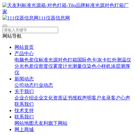
111仪器信息网
网站导航
网站首页
产品中心
电脑色差仪
标准光源对色灯箱
国际色卡|灰卡
红外测温仪
分光色差仪
密度仪
雾度计
光测量仪
染色小样机
涂层测厚
仪
新闻动态
公司动态
行业动态
关于我们
企业介绍
企业文化
资质证书
维权声明
客户名录
客户心声
联系我们
技术支持
联系我们
网站地图
天友利旗下网站
网上商城