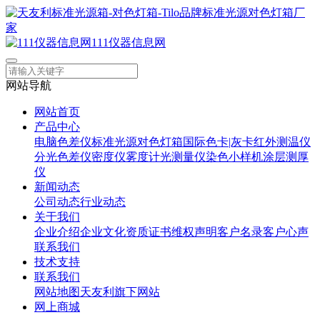
111仪器信息网
网站导航
网站首页
产品中心
电脑色差仪
标准光源对色灯箱
国际色卡|灰卡
红外测温仪
分光色差仪
密度仪
雾度计
光测量仪
染色小样机
涂层测厚
仪
新闻动态
公司动态
行业动态
关于我们
企业介绍
企业文化
资质证书
维权声明
客户名录
客户心声
联系我们
技术支持
联系我们
网站地图
天友利旗下网站
网上商城