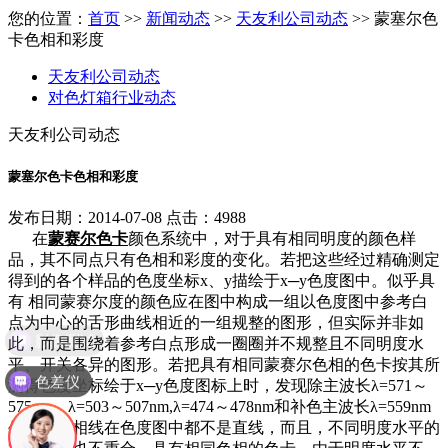
您的位置：
首页
>>
新闻动态
>>
天友利公司动态
>> 蒙塞尔色
卡色相和彩度
天友利公司动态
对色灯箱行业动态
天友利公司动态
蒙塞尔色卡色相和彩度
发布日期：2014-07-08 点击：4988
在
蒙赛尔色卡
颜色系统中，对于具有相同明度的颜色样
品，其不同点只有色相和彩度的变化。若把这些经过精确测定
得到的各个样品的色度坐标x、y描绘于x─y色度图中。似乎具
有 相同蒙赛尔度的颜色应在图中构成一组以色度图中参考白
点为中心的舌形曲线相近的一组规整的图形，但实际并非如
影像测试
此，而是围绕着参考白点形成一圈圈并不规整且不同明度水
平、开关各异的图形。若把具有相同蒙赛尔色相的色卡按其所
色差仪
测得色度坐标绘于x─y色度图标上时，发现除主波长λ=571～
575nm，λ=503～507nm,λ=474～478nm和补色主波长λ=559nm
外，等色相线在色度图中都不是直线，而且，不同明度水平的