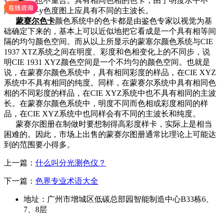
等色相线也不重合。具有相同色相的色卡，由于明度水平不
同，在x—y色度图上应具有不同的主波长。
蒙赛尔色卡
颜色系统中的色卡都是由鉴色专家以视觉为基
础确定下来的，基本上可以近似地把它看成是一个具有相等间
隔的均匀颜色空间。而从以上所显示的蒙塞尔颜色系统与CIE
1937 XTZ系统之间在明度、彩度和色相变化上的不同步，说
明CIE 1931 XYZ颜色空间是一个不均匀的颜色空间。也就是
说，在蒙赛尔颜色系统中，具有相同彩度的样品，在CIE XYZ
系统中不具有相同的纯度。同样，在蒙赛尔系统中具有相同色
相的不同彩度的样品，在CIE XYZ系统中也不具有相同的主波
长。在蒙赛尔颜色系统中，明度不同而色相或彩度相同的样
品，在CIE XYZ系统中也同样会有不同的主波长和纯度。
蒙赛尔图册在制做时要想制得高彩度样卡，实际上是相当
困难的。因此，市场上出售的蒙赛尔图册通常比理论上可能达
到的范围要小得多。
上一篇：
什么叫分光测色仪？
下一篇：
色界专业术语大全
地址：广州市增城区低碳总部园智能制造中心B33栋6、
7、8层