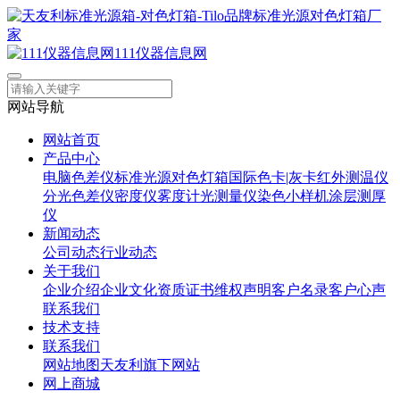
111仪器信息网
网站导航
网站首页
产品中心
电脑色差仪
标准光源对色灯箱
国际色卡|灰卡
红外测温仪
分光色差仪
密度仪
雾度计
光测量仪
染色小样机
涂层测厚
仪
新闻动态
公司动态
行业动态
关于我们
企业介绍
企业文化
资质证书
维权声明
客户名录
客户心声
联系我们
技术支持
联系我们
网站地图
天友利旗下网站
网上商城