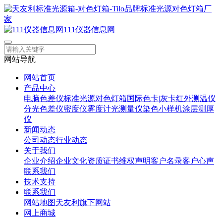
111仪器信息网
网站导航
网站首页
产品中心
电脑色差仪
标准光源对色灯箱
国际色卡|灰卡
红外测温仪
分光色差仪
密度仪
雾度计
光测量仪
染色小样机
涂层测厚
仪
新闻动态
公司动态
行业动态
关于我们
企业介绍
企业文化
资质证书
维权声明
客户名录
客户心声
联系我们
技术支持
联系我们
网站地图
天友利旗下网站
网上商城