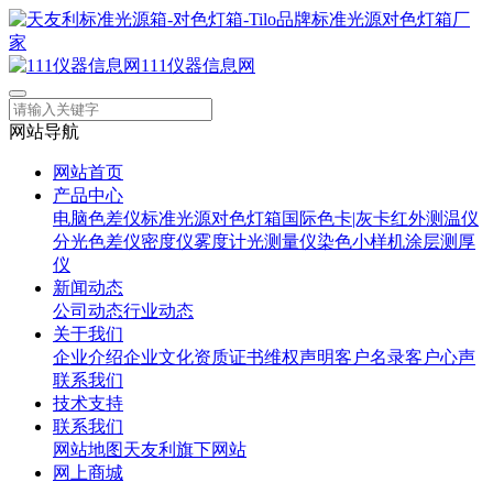
111仪器信息网
网站导航
网站首页
产品中心
电脑色差仪
标准光源对色灯箱
国际色卡|灰卡
红外测温仪
分光色差仪
密度仪
雾度计
光测量仪
染色小样机
涂层测厚
仪
新闻动态
公司动态
行业动态
关于我们
企业介绍
企业文化
资质证书
维权声明
客户名录
客户心声
联系我们
技术支持
联系我们
网站地图
天友利旗下网站
网上商城