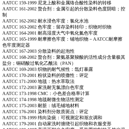
AATCC 159-1999 尼龙上酸和金属络合酸性染料的转移
AATCC 161-2002 螯合剂：金属引起的分散染料色度阴暗；控
制
AATCC 162-2002 耐水浸色牢度：氯化水池
AATCC 163-2002 色牢度：留存染料转印；织物对织物
AATCC 164-2001 耐高湿度大气中氧化氮色牢度
AATCC 165-1999 耐摩擦色牢度：铺地织物－AATCC耐摩擦
色牢度测定器
AATCC 167-2003 分散染料的起泡性
AATCC 168-2002 螯合剂：聚氨基聚羧酸的活性成分含量极其
盐分；铜硝酸过氧化乙酰法（PAN）
AATCC 169-2003 织物的耐气候性：氙灯暴露
AATCC 170-2001 粉状染料的喷撒性：评定
AATCC 171-2000 地毯：热水萃取法
AATCC 172-2003 家洗耐无氯漂白色牢度
AATCC 173-1998 CMC：小色差合格率计算
AATCC 174-1998 地毯耐微生物活性测定
AATCC 175-2003 耐脏：绒毛铺地材料
AATCC 176-2001 染料剂分散质斑点：评定
AATCC 178-1999 纬向染疵：可视测定和渐次调和
AATCC 179-2001 自动家洗时缠绕引起织物和衣服变形