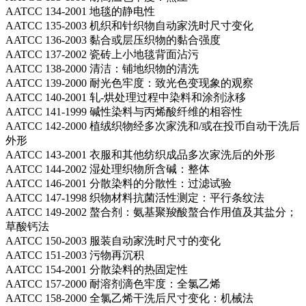
AATCC 134-2001 地毯的静电性
AATCC 135-2003 机织和针织物自动家洗时尺寸变化
AATCC 136-2003 黏合或层压织物的黏合强度
AATCC 137-2002 瓷砖上小地毯背面沾污
AATCC 138-2000 清洁：铺地织物的清洗
AATCC 139-2000 耐光色牢度：致光色变现象的观察
AATCC 140-2001 轧-烘处理过程中染料和涂剂泳移
AATCC 141-1999 碱性染料与丙烯酸纤维的相容性
AATCC 142-2000 植绒织物经多次家洗和/或在投币自动干洗后
外形
AATCC 143-2001 衣服和其他纺织成品多次家洗后的外形
AATCC 144-2002 湿处理织物所含碱：整体
AATCC 146-2001 分散染料的分散性：过滤试验
AATCC 147-1998 织物材料抗菌活性测定：平行条纹法
AATCC 149-2002 螯合剂：氨基聚羧酸螯合作用值及其盐分；
草酸钙法
AATCC 150-2003 服装自动家洗时尺寸的变化
AATCC 151-2003 污物再沉积
AATCC 154-2001 分散染料的热固定性
AATCC 157-2000 耐溶剂滴色牢度：全氯乙烯
AATCC 158-2000 全氯乙烯干洗后尺寸变化：机械法