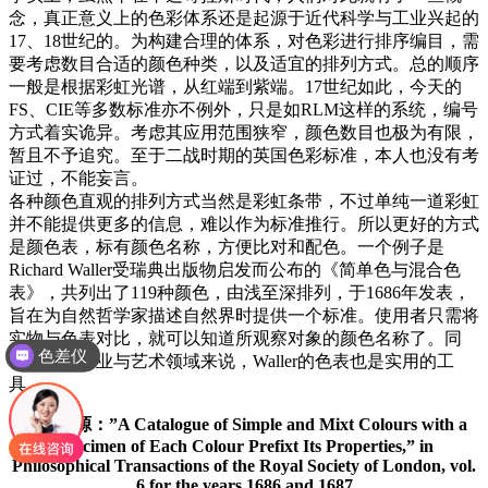
念，真正意义上的色彩体系还是起源于近代科学与工业兴起的
17、18世纪的。为构建合理的体系，对色彩进行排序编目，需
要考虑数目合适的颜色种类，以及适宜的排列方式。总的顺序
一般是根据彩虹光谱，从红端到紫端。17世纪如此，今天的
FS、CIE等多数标准亦不例外，只是如RLM这样的系统，编号
方式着实诡异。考虑其应用范围狭窄，颜色数目也极为有限，
暂且不予追究。至于二战时期的英国色彩标准，本人也没有考
证过，不能妄言。
各种颜色直观的排列方式当然是彩虹条带，不过单纯一道彩虹
并不能提供更多的信息，难以作为标准推行。所以更好的方式
是颜色表，标有颜色名称，方便比对和配色。一个例子是
Richard Waller受瑞典出版物启发而公布的《简单色与混合色
表》，共列出了119种颜色，由浅至深排列，于1686年发表，
旨在为自然哲学家描述自然界时提供一个标准。使用者只需将
实物与色表对比，就可以知道所观察对象的颜色名称了。同
色差仪
时，对于商业与艺术领域来说，Waller的色表也是实用的工
具。
图片来源：”A Catalogue of Simple and Mixt Colours with a
Specimen of Each Colour Prefixt Its Properties,” in
Philosophical Transactions of the Royal Society of London, vol.
6 for the years 1686 and 1687