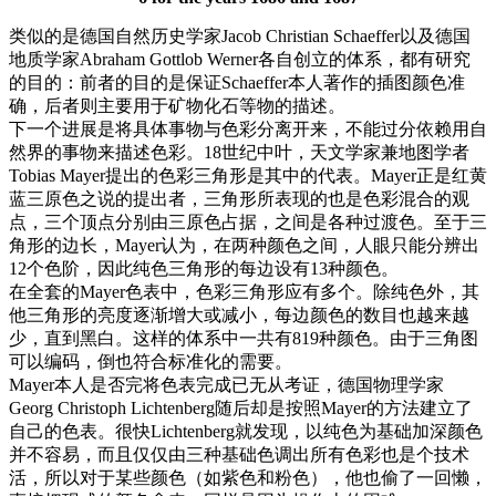
类似的是德国自然历史学家Jacob Christian Schaeffer以及德国
地质学家Abraham Gottlob Werner各自创立的体系，都有研究
的目的：前者的目的是保证Schaeffer本人著作的插图颜色准
确，后者则主要用于矿物化石等物的描述。
下一个进展是将具体事物与色彩分离开来，不能过分依赖用自
然界的事物来描述色彩。18世纪中叶，天文学家兼地图学者
Tobias Mayer提出的色彩三角形是其中的代表。Mayer正是红黄
蓝三原色之说的提出者，三角形所表现的也是色彩混合的观
点，三个顶点分别由三原色占据，之间是各种过渡色。至于三
角形的边长，Mayer认为，在两种颜色之间，人眼只能分辨出
12个色阶，因此纯色三角形的每边设有13种颜色。
在全套的Mayer色表中，色彩三角形应有多个。除纯色外，其
他三角形的亮度逐渐增大或减小，每边颜色的数目也越来越
少，直到黑白。这样的体系中一共有819种颜色。由于三角图
可以编码，倒也符合标准化的需要。
Mayer本人是否完将色表完成已无从考证，德国物理学家
Georg Christoph Lichtenberg随后却是按照Mayer的方法建立了
自己的色表。很快Lichtenberg就发现，以纯色为基础加深颜色
并不容易，而且仅仅由三种基础色调出所有色彩也是个技术
活，所以对于某些颜色（如紫色和粉色），他也偷了一回懒，