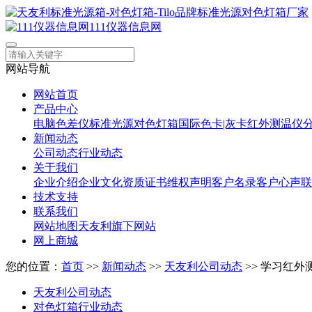
111仪器信息网
网站导航
网站首页
产品中心
电脑色差仪
标准光源对色灯箱
国际色卡|灰卡
红外测温仪
新闻动态
公司动态
行业动态
关于我们
企业介绍
企业文化
资质证书
维权声明
客户名录
客户心声
联
技术支持
联系我们
网站地图
天友利旗下网站
网上商城
您的位置：
首页
>>
新闻动态
>>
天友利公司动态
>> 学习红
天友利公司动态
对色灯箱行业动态