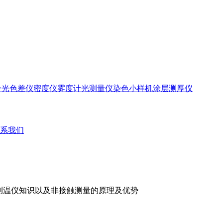
分光色差仪
密度仪
雾度计
光测量仪
染色小样机
涂层测厚仪
系我们
外测温仪知识以及非接触测量的原理及优势