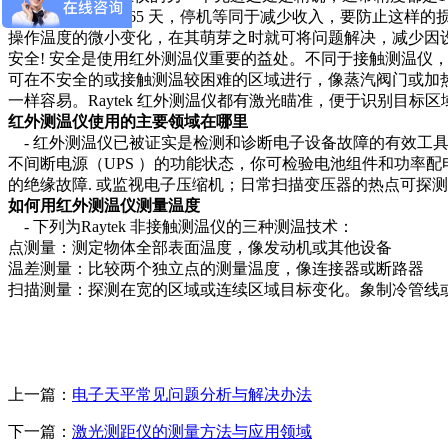
设备和工厂运转365 天，停机等同于减少收入，要防止这样的损
操作温度的微小变化，在其萌芽之时就可将问题解决，减少因
安全! 安全是使用红外测温仪重要的益处。不同于接触测温仪
可在不安全的或接触测温较困难的区域进行，像蒸汽阀门或加热
一样容易。Raytek 红外测温仪都有激光瞄准，便于识别目标
红外测温仪使用的主要领域在哪里
- 红外测温仪已被证实是检测和诊断电子设备故障的有效工具
不间断电源（UPS ）的功能状态，你可检验电池组件和功率
的绝缘故障. 或监视电子压缩机；日常扫描变压器的热点可探
如何用红外测温仪测量温度
- 下列为Raytek 非接触测温仪的三种测温技术：
点测量：测定物体全部表面温度，像发动机或其他设备
温差测量：比较两个独立点的测量温度，像连接器或断路器
扫描测量：探测在宽的区域或连续区域目标变化。象制冷管线
上一篇：
电子天平常见问题分析与解决办法
下一篇：
激光测距仪的测量方法与应用领域