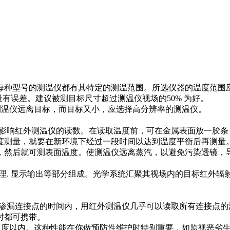
 度（分段），每种型号的测温仪都有其特定的测温范围。所选仪器的温度
量有误差。建议被测目标尺寸超过测温仪视场的50% 为好。
如果测温仪远离目标，而目标又小，应选择高分辨率的测温仪。
会影响红外测温仪的读数。在读取温度前，可在金属表面放一胶条
度测量，就要在新环境下经过一段时间以达到温度平衡后再测量
，然后就可测表面温度。使测温仪远离蒸汽，以避免污染透镜，
理. 显示输出等部分组成。光学系统汇聚其视场内的目标红外
漏连接点的时间内，用红外测温仪几乎可以读取所有连接点的温度。
时都可携带。
是1 度以内。这种性能在你做预防性维护时特别重要，如监视恶