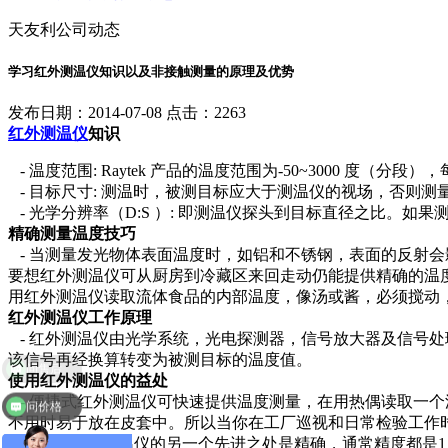
天友利公司动态
学习红外测温仪知识以及非接触测量的原理及优势
发布日期：2014-07-08 点击：2263
红外测温仪
知识
- 温度范围: Raytek 产品的温度范围为-50~3000
- 目标尺寸: 测温时，被测目标应大于测温仪的视场，否则测
- 光学分辨率（D:S ）: 即测温仪探头到目标直径之比。
精确测量温度技巧
- 当测量发光物体表面温度时，如铝和不锈钢，表面的反射
要想红外测温仪可从厨房到冷藏区来回走动仍能提供精确的温
用红外测温仪读取流体食品的内部温度，像汤或酱，必须搅动
红外测温仪工作原理
- 红外测温仪由光学系统，光电探测器，信号放大器及信号处
该信号再经换算转变为被测目标的温度值。
问售后
使用红外测温仪的益处
- 便捷式红外测温仪可快速提供温度测量，在用热偶读取一个渗
问价格
不用时易于放在皮套中。所以当你在工厂巡视和日常检验工作
- 精确! 红外测温仪的另一个先进之处是精确，通常精度都