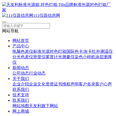
111仪器信息网
网站导航
网站首页
产品中心
电脑色差仪
标准光源对色灯箱
国际色卡|灰卡
红外测温仪
分光色差仪
密度仪
雾度计
光测量仪
染色小样机
涂层测厚
仪
新闻动态
公司动态
行业动态
关于我们
企业介绍
企业文化
资质证书
维权声明
客户名录
客户心声
联系我们
技术支持
联系我们
网站地图
天友利旗下网站
网上商城