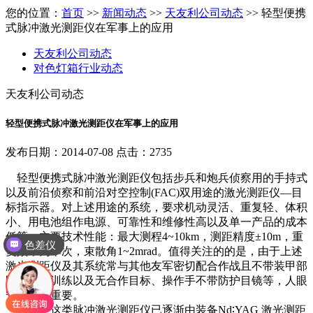
您的位置：
首页
>>
新闻动态
>>
天友利公司动态
>> 轻型便携
式脉冲激光测距仪在军事上的应用
天友利公司动态
对色灯箱行业动态
天友利公司动态
轻型便携式脉冲激光测距仪在军事上的应用
发布日期：2014-07-08 点击：2735
轻型便携式脉冲激光测距仪包括步兵和炮兵侦察用的手持式
以及前沿侦察和前沿对空控制(FAC)双用途的激光测距仪―目
标指示器。对上述用途的系统，要求机动灵活、重复轻、体积
小、用电池组作电源、可靠性和维修性高以及单一产品的成本
低等。主要技术性能：最大测程4~10km，测距精度±10m，重
色差仪
复频率为单次，束散角1~2mrad。值得关注的的是，由于上述
激光测距仪及其系统常与其他友军密切配合作战且不带装甲部
队大范围训练以及无合作目标、操作手不带防护目镜等，人眼
安全极为重要。
因此，这类脉冲激光测距仪已逐渐由装备Nd∶YAG 激光测距