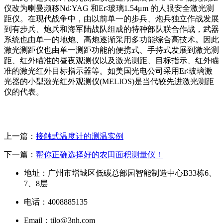
仪改为喇曼频移Nd∶YAG 和Er∶玻璃1.54μm 的人眼安全激光测
距仪。在现代战争中，由以前单一的步兵、炮兵独立作战发展
到有步兵、炮兵和海军陆战队组成的特种部队联合作战，武器
系统也由单一的地炮、高炮逐渐采用多功能综合高技术。因此
激光测距仪也由单一测距功能的便携式、手持式发展到激光测
距、红外瞄准的昼夜观测仪以及激光测距、目标指示、红外瞄
准的激光红外目标指示器等。如美国光电公司采用Er∶玻璃激
光器的小型激光红外观测仪(MELIOS)是当代较先进激光测距
仪的代表。
上一篇：
接触式温度计的测温实例
下一篇：
帮你正确选择好的农田面积测量仪！
地址：广州市增城区低碳总部园智能制造中心B33栋6、
7、8层
电话：4008885135
Email：tilo@3nh.com