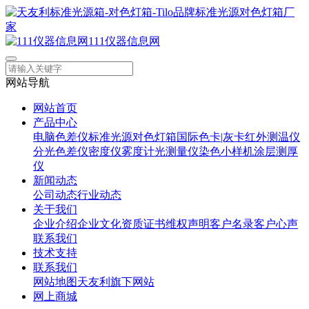
111仪器信息网
网站导航
网站首页
产品中心
电脑色差仪
标准光源对色灯箱
国际色卡|灰卡
红外测温仪
分光色差仪
密度仪
雾度计
光测量仪
染色小样机
涂层测厚
仪
新闻动态
公司动态
行业动态
关于我们
企业介绍
企业文化
资质证书
维权声明
客户名录
客户心声
联系我们
技术支持
联系我们
网站地图
天友利旗下网站
网上商城