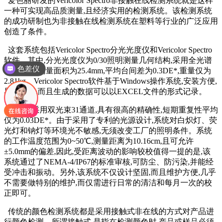
爱色丽研发的Vericolor Spectro非接触在线检测系统就是这样
一种可实现高品质测量,且经济实用的检测系统。该检测系统
的成功研制也为非接触在线检测系统在塑料等行业的广泛应用
创造了条件。
这套系统包括Vericolor Spectro分光光度仪和Vericolor Spectro
软件。其中,分光光度仪为0/30照明测量几何结构,采用全光谱
色差仪
LED照明,测量面积为25.4mm,平均台间差为0.3DE*,重量仅为
2.81kg。Vericolor Spectro软件基于Windows操作系统,安装方便,
界面简易,而且生成的数据可以以EXCEL文件的形式记录。
该系统采用双光束31通道,具有很高的精确性,短期重复性平均
仅为0.03DE*。由于采用了专利的光源设计,系统对白炽灯、荧
光灯和钠灯等环境光不敏感,无须改变工厂的照明条件。系统
的工作温度范围为0~50℃,测量距离为10.16cm,且可允许
±5.0mm的偏差,因此,受距离波动的影响较校值得一提的是,该
系统通过了NEMA-4/IP67的标准审核,可防尘、防污染,并能经
受冲击和振动。另外,该系统不仅设计坚固,而且维护方便,几乎
不需要做特别的维护,而仅需进行日常的清洁和每月一次的校
正即可。
传统的颜色检测系统都是采用接触式非在线的方式对产品进
行颜色检测。所谓接触式,是指在检测颜色时,产品或样品必须