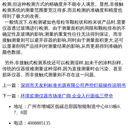
检测,但这种检测方式的精确度并不能令人满意。显然,非接触
检测系统的测量范围要宽泛得多,而且检测的准确度和精度也
得到了极大的改善。
一般情况下,在检测诸如色母粒等颗粒状和粉末状产品时,需要
仪器透过玻璃进行检测。由于测量面积的局限和颗粒排布的不
确定性及玻璃的影响,测量的重复性往往无法得到保证。而非
接触测量则可以避开容器的影响,同时由于测量面积更大,还可
以显著削弱产品排列对测量结果的影响,从而更易得到准确的
颜色数据。
另外,非接触式检测系统还可以检测湿样,如未干的涂料刮样。
传统的仪器很难测量这种湿样,因为直接测量时会污染、甚至
损坏仪器。而非接触式测量则不存在这一问题。
上一篇：
深圳市天友利标准光源有限公司声控灯箱操作说明书
下一篇：
环境监测仪器市场渐广阔 企业入行面临三壁垒
地址：广州市增城区低碳总部园智能制造中心B33栋6、
7、8层
电话：4008885135