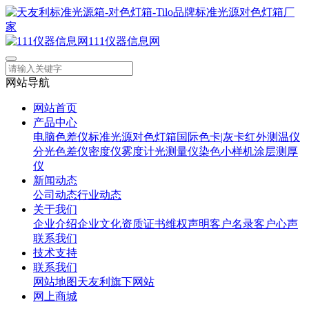
111仪器信息网
网站导航
网站首页
产品中心
电脑色差仪
标准光源对色灯箱
国际色卡|灰卡
红外测温仪
分光色差仪
密度仪
雾度计
光测量仪
染色小样机
涂层测厚
仪
新闻动态
公司动态
行业动态
关于我们
企业介绍
企业文化
资质证书
维权声明
客户名录
客户心声
联系我们
技术支持
联系我们
网站地图
天友利旗下网站
网上商城