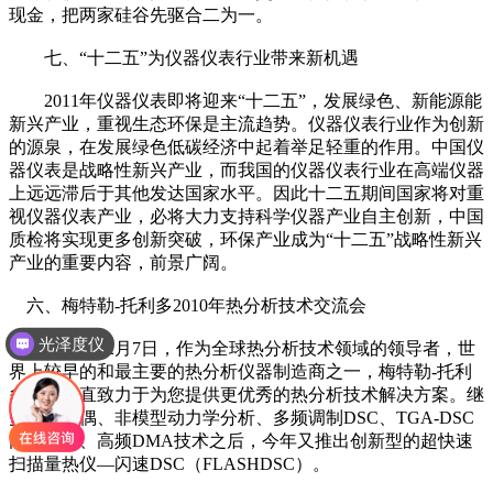
现金，把两家硅谷先驱合二为一。
七、“十二五”为仪器仪表行业带来新机遇
2011年仪器仪表即将迎来“十二五”，发展绿色、新能源能
新兴产业，重视生态环保是主流趋势。仪器仪表行业作为创新
的源泉，在发展绿色低碳经济中起着举足轻重的作用。中国仪
器仪表是战略性新兴产业，而我国的仪器仪表行业在高端仪器
上远远滞后于其他发达国家水平。因此十二五期间国家将对重
视仪器仪表产业，必将大力支持科学仪器产业自主创新，中国
质检将实现更多创新突破，环保产业成为“十二五”战略性新兴
产业的重要内容，前景广阔。
六、梅特勒-托利多2010年热分析技术交流会
光泽度仪
2010年12月7日，作为全球热分析技术领域的领导者，世
界上较早的和最主要的热分析仪器制造商之一，梅特勒-托利
多公司一直致力于为您提供更优秀的热分析技术解决方案。继
多对热电偶、非模型动力学分析、多频调制DSC、TGA-DSC
同步分析、高频DMA技术之后，今年又推出创新型的超快速
扫描量热仪—闪速DSC（FLASHDSC）。