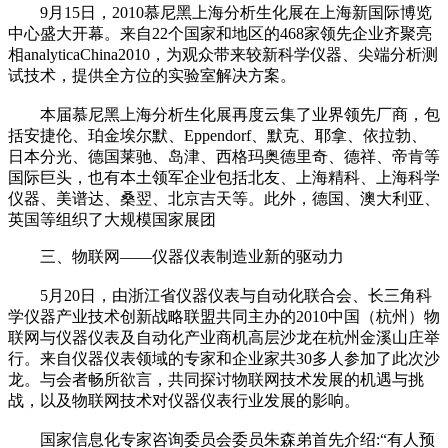
9月15日，2010慕尼黑上海分析生化展在上海新国际博览
中心盛大开幕。来自22个国家和地区的468家领先企业齐聚亮
相analyticaChina2010，为观众带来较新科学仪器、尖端分析测
试技术，提供全方位的实验室解决方案。
本届慕尼黑上海分析生化展再度云集了业界领先厂商，包
括安捷伦、珀金埃尔默、Eppendorf、默克、耶拿、依拉勃、
日本分光、德国莱驰、岛津、西格玛奥德里奇、德祥、帝肯等
国际巨头，也有本土领军企业包括北友、上海精科、上海科学
仪器、美谱达、桑翌、北京吉天等。此外，德国、澳大利亚、
英国等组织了大规模国家展团
三、物联网——仪器仪表制造业新的驱动力
5月20日，由浙江省仪器仪表与自动化联合会、长三角科
学仪器产业技术创新战略联盟共同主办的2010中国（杭州）物
联网与仪器仪表及自动化产业商机高层沙龙在杭州金溪山庄举
行。来自仪器仪表领域的专家和企业家共30多人参加了此次沙
龙。与会者畅所欲言，共同探讨物联网技术发展的机遇与挑
战，以及物联网技术对仪器仪表行业发展的影响。
国家信息化专家咨询委员会委员朱森弟首先介绍:“有人预