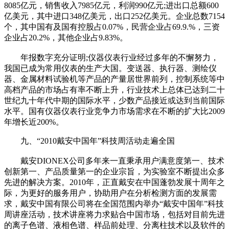
8085亿元，销售收入7985亿元，利润990亿元;进出口总额600
亿美元，其中进口348亿美元，出口252亿美元。企业总数7154
个，其中国有及国有控股占0.07%，民营企业占69.9.%，三资
企业占20.2%，其他企业占9.83%。
年报数字充分证明;仪器仪表行业经过多年的不懈努力，
我国已成为常用仪表的生产大国。变送器、执行器、测绘仪
器、金属材料试验机等产品的产量居世界前列，控制系统等中
高档产品的市场占有率不断上升，行业技术上总体已达到二十
世纪九十年代中期的国际水平，少数产品接近或达到当前国际
水平。国有仪器仪表行业竞争力市场需求在不断的扩大比2009
年增长近200%。
九、“2010戴安中国年”科技周活动走遍全国
戴安DIONEX公司多年来一直秉承用户满意度第一、技术
创新第一、产品质量第一的企业宗旨，为实验室不断提出众多
先进的解决方案。2010年，正直戴安在中国蓬勃发展十周年之
际，为更好的服务用户，协助用户在分析检测方面的发展需
求，戴安中国有限公司将在全国范围内举办“戴安中国年”科技
周讲座活动，技术讲座将力求贴合中国市场，包括对目前先进
的离子色谱、液相色谱、样品前处理、分离柱技术以及软件的