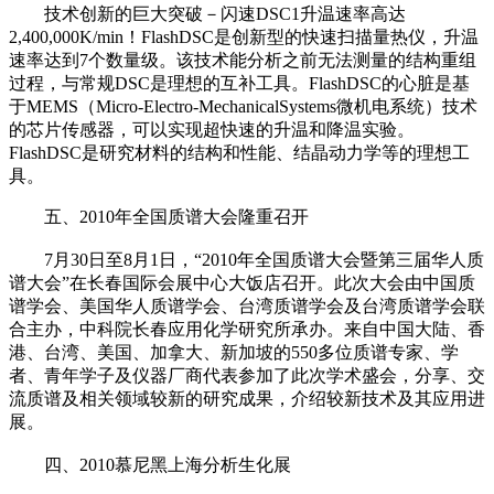
技术创新的巨大突破－闪速DSC1升温速率高达
2,400,000K/min！FlashDSC是创新型的快速扫描量热仪，升温
速率达到7个数量级。该技术能分析之前无法测量的结构重组
过程，与常规DSC是理想的互补工具。FlashDSC的心脏是基
于MEMS（Micro-Electro-MechanicalSystems微机电系统）技术
的芯片传感器，可以实现超快速的升温和降温实验。
FlashDSC是研究材料的结构和性能、结晶动力学等的理想工
具。
五、2010年全国质谱大会隆重召开
7月30日至8月1日，“2010年全国质谱大会暨第三届华人质
谱大会”在长春国际会展中心大饭店召开。此次大会由中国质
谱学会、美国华人质谱学会、台湾质谱学会及台湾质谱学会联
合主办，中科院长春应用化学研究所承办。来自中国大陆、香
港、台湾、美国、加拿大、新加坡的550多位质谱专家、学
者、青年学子及仪器厂商代表参加了此次学术盛会，分享、交
流质谱及相关领域较新的研究成果，介绍较新技术及其应用进
展。
四、2010慕尼黑上海分析生化展