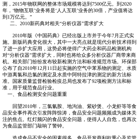
测，2015年物联网的整体市场规模将达到7500亿元。到2020
年，‘物物互联’业务将是‘人人互联’业务的30倍，产业值将达
到1万亿元。”
二、2010新药典对相关“分析仪器”需求扩大
2010年版《中国药典》已经出版上市并于今年7月正式实
施。新版药典变化很大，其中一大亮点就是现代分析技术得到
了进一步扩大应用，这势必将使得广大药企和药品检测机构
对“分析仪器”需求扩大，同时也将给众多分析仪器厂商带来商
机。相关部门纷纷发布较新检测方法和标准规范市场。环保部
公布了自2010年12月11日起实施的空气中苯系物的测定、水质
中游离氯和总氯的测定及水质中阿特拉津的测定的新方法标
准。国家质量监督检验检疫总局也发布了92项检测方法和标
准，用于规范食品行业。
一、食品检测安全问题重重
回望2010年，三氯氰胺、地沟油、紫砂煲、小龙虾等等食
品安全事件再次引发阵阵惊涛，食品安全问题频频成为媒体关
注的焦点。红灯频闪的食品安全问题，使得人人自危，也再次
为食品监管部门敲响了警钟。
造成食品不安全的因素很多，食品开发商利欲熏心及监管