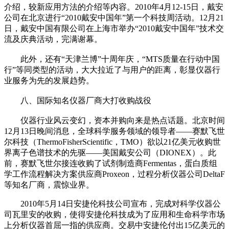
介绍，较新应用方法的介绍等内容。2010年4月12-15日，戴安
公司在北京进行“2010戴安中国年”第一个科技周活动。12月21
日，戴安中国有限公司在上海市举办“2010戴安中国年”技术交
流及庆典活动，完满谢幕。
此外，还有“天津兰博”十周年庆，“MTS质量在行动中国
行”等同类型的活动，大大拉近了与用户的距离，彰显仪器行
业服务为先的发展趋势。
八、国际知名仪器厂商大打收购战役
仪器行业风云变幻，资本并购向来是热点话题。北京时间
12月13日晚间消息，全球科学服务领域的领导者——赛默飞世
尔科技（ThermoFisherScientific，TMO）欲以21亿美元收购世
界离子色谱技术的先驱——美国戴安公司（DIONEX）。此
前，赛默飞世尔接连收购了试剂制造商Fermentas，蛋白质组
学工作流程解决方案供应商Proxeon，过程分析仪器公司DeltaF
等知名厂商，震惊业界。
2010年5月14日安捷伦科技公司宣布，完成对科学仪器公
司瓦里安的收购，使得安捷伦科技成为了应用和生命科学市场
上分析仪器首屈一指的供应商。交易中安捷伦付出15亿美元的