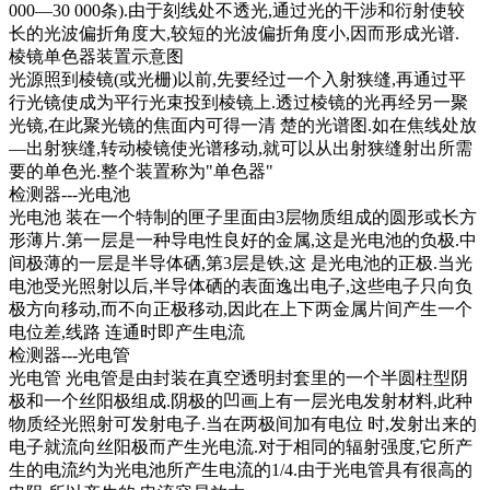
000—30 000条).由于刻线处不透光,通过光的干涉和衍射使较
长的光波偏折角度大,较短的光波偏折角度小,因而形成光谱.
棱镜单色器装置示意图
光源照到棱镜(或光栅)以前,先要经过一个入射狭缝,再通过平
行光镜使成为平行光束投到棱镜上.透过棱镜的光再经另一聚
光镜,在此聚光镜的焦面内可得一清 楚的光谱图.如在焦线处放
—出射狭缝,转动棱镜使光谱移动,就可以从出射狭缝射出所需
要的单色光.整个装置称为"单色器"
检测器---光电池
光电池 装在一个特制的匣子里面由3层物质组成的圆形或长方
形薄片.第一层是一种导电性良好的金属,这是光电池的负极.中
间极薄的一层是半导体硒,第3层是铁,这 是光电池的正极.当光
电池受光照射以后,半导体硒的表面逸出电子,这些电子只向负
极方向移动,而不向正极移动,因此在上下两金属片间产生一个
电位差,线路 连通时即产生电流
检测器---光电管
光电管 光电管是由封装在真空透明封套里的一个半圆柱型阴
极和一个丝阳极组成.阴极的凹画上有一层光电发射材料,此种
物质经光照射可发射电子.当在两极间加有电位 时,发射出来的
电子就流向丝阳极而产生光电流.对于相同的辐射强度,它所产
生的电流约为光电池所产生电流的1/4.由于光电管具有很高的