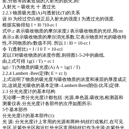
射,分散等因素造成的入射光的损失,则:
入射光 = 吸收光 十 透过光
2.2.3 物质吸光度(A)与透射比(T)的关系
设 I0 为经过空白校正后入射光的强度;I 为透过光的强度.
根据实验得知 I = I0 ?10-εc l
式中,c 表示吸收物质的摩尔浓度;l 表示吸收物质的光径,用cm
表示;ε表示吸收物质的摩尔消光系数,它表示物质对光的吸收特
性,不同物质的ε数值不同. 所以 I / I0 = 10-εc l
令 T(透射比) = I / I 0 T = 10-εcl
若以T对吸收物质的浓度作图,则得图1-5-2中的曲线.
由上式可得 1g(1 / T) = εc l
lg(l / T)为物质的吸光度(A) A = 1g(1 / T)
2.2.4 Lambert -Beer定律( E = εc l)
上式说明了物质的吸光度与吸收物质的浓度和液层的厚度成正
比,这就是光吸收的基本定律--Lambert-Beer(朗伯-比耳)定律.
2.3 分光光度计的基本结构
无论哪一类分光光度计都包括 :光源,单色器,吸收池,检测器和
测量仪表.分光光度计各部件的次序如图所示:
5个基本部件
分光光度计的基本部件(1):
光 源: 分光光度计上常用的光源有两种:钨丝灯或氢灯,在可见
光区,近紫外光区和近红外光区常用钨丝灯作为光源;在紫外光