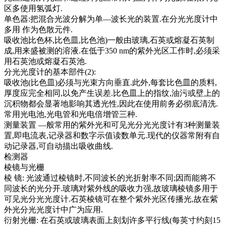
区多使用氢弧灯.
单色器:把混合光波分解为单—波长光的装置.在分光光度计中
多用 作为色散元件.
吸收池比色杯,比色皿,比色池)一般由玻璃,石英或熔凝石英制
成,用来盛被测的溶液.在低于350 nm的紫外光区工作时,必须采
用石英池或熔凝石英池.
分光光度计的基本部件(2):
吸收池(比色皿)必须与光束方向垂直.此外,每套比色皿的质料,
厚度应完全相同,以免产生误差.比色皿上的指纹,油污或壁上的
沉积物都会显著地影响其透光性,因此在使用前务必彻底清洗.
常用光电池,光电管和光电倍增管三种.
测量装置 —般常用的紫外光和可见光分光光度计有3种测量装
置,即电流表,记录器和数字示值读数单元.现代的仪器常附有自
动记录器,可自动描出吸收曲线.
检测器
棱镜与光栅
棱 镜: 光波通过棱镜时,不同波长的光折射率不同;因而能将不
同波长的光分开.玻璃对紫外线的吸收力强,故玻璃棱镜多用于
可见光分光光度计.石英棱镜可在整个紫外光区传播光,故在紫
外光分光光度计中广为应用.
衍射光栅: 在石英或玻璃表面上刻划许多平行线(每英寸约刻15