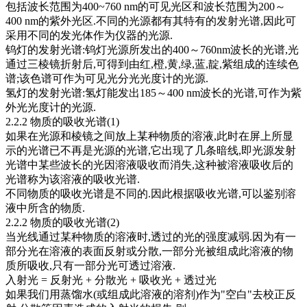
包括波长范围为400~760 nm的可见光区和波长范围为200～
400 nm的紫外光区.不同的光源都有其特有的发射光谱,因此可
采用不同的发光体作为仪器的光源.
钨灯的发射光谱:钨灯光源所发出的400～760nm波长的光谱,光
通过三棱镜折射后,可得到由红,橙,黄,绿,蓝,靛,紫组成的连续色
谱;该色谱可作为可见光分光光度计的光源.
氢灯的发射光谱:氢灯能发出185～400 nm波长的光谱,可作为紫
外光光度计的光源.
2.2.2 物质的吸收光谱(1)
如果在光源和棱镜之间放上某种物质的溶液,此时在屏上所显
示的光谱已不再是光源的光谱,它出现了几条暗线,即光源发射
光谱中某些波长的光因溶液吸收而消失,这种被溶液吸收后的
光谱称为该溶液的吸收光谱.
不同物质的吸收光谱是不同的.因此根据吸收光谱,可以鉴别溶
液中所含的物质.
2.2.2 物质的吸收光谱(2)
当光线通过某种物质的溶液时,透过的光的强度减弱.因为有一
部分光在溶液的表面反射或分散,一部分光被组成此溶液的物
质所吸收,只有一部分光可透过溶液.
入射光 = 反射光 + 分散光 + 吸收光 + 透过光
如果我们用蒸馏水(或组成此溶液的溶剂)作为"空白"去校正反