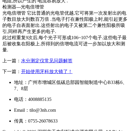
电阻,所以产生的 电流容易放大 .
检测器---光电倍增管
光电倍增管 它比普通的光电管优越,它可将第一次发射出的电
子数目放大到数百万倍 .当电子打在兼性阳极上时,能引起更多
的电子自表面射出.这些射出的电子又被第二个兼性阳极所吸
引,同样再产生更多的电子.
此过程重复9次后,每个光子可形成106~107个电子.这些电子最
后被收集在阳极上.所得到的倍增电流可进一步加以放大和测
量.
上一篇：
水分测定仪常见问题解答
下一篇：
开始使用牙科放大镜了！
地址：广州市增城区低碳总部园智能制造中心B33栋6、
7、8层
电话：4008885135
Email：tilo@3nh.com
传真：0755-26078633