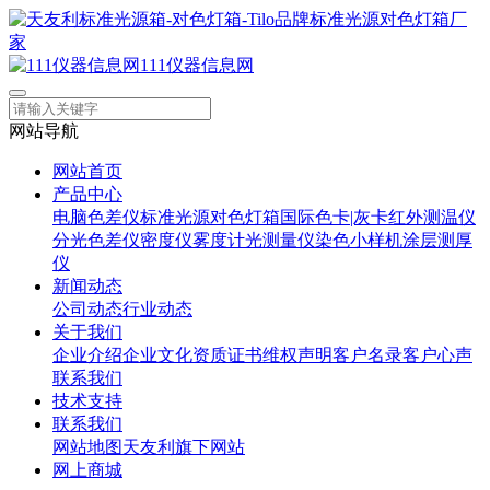
111仪器信息网
网站导航
网站首页
产品中心
电脑色差仪
标准光源对色灯箱
国际色卡|灰卡
红外测温仪
分光色差仪
密度仪
雾度计
光测量仪
染色小样机
涂层测厚
仪
新闻动态
公司动态
行业动态
关于我们
企业介绍
企业文化
资质证书
维权声明
客户名录
客户心声
联系我们
技术支持
联系我们
网站地图
天友利旗下网站
网上商城