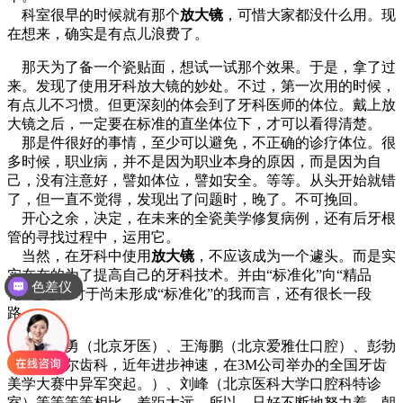
科室很早的时候就有那个
放大镜
，可惜大家都没什么用。现
在想来，确实是有点儿浪费了。
那天为了备一个瓷贴面，想试一试那个效果。于是，拿了过
来。发现了使用牙科放大镜的妙处。不过，第一次用的时候，
有点儿不习惯。但更深刻的体会到了牙科医师的体位。戴上放
大镜之后，一定要在标准的直坐体位下，才可以看得清楚。
那是件很好的事情，至少可以避免，不正确的诊疗体位。很
多时候，职业病，并不是因为职业本身的原因，而是因为自
己，没有注意好，譬如体位，譬如安全。等等。从头开始就错
了，但一直不觉得，发现出了问题时，晚了。不可挽回。
开心之余，决定，在未来的全瓷美学修复病例，还有后牙根
管的寻找过程中，运用它。
当然，在牙科中使用
放大镜
，不应该成为一个遽头。而是实
实在在的为了提高自己的牙科技术。并由“标准化”向“精品
色差仪
化”迈进。对于尚未形成“标准化”的我而言，还有很长一段
路。
跟王义勇（北京牙医）、王海鹏（北京爱雅仕口腔）、彭勃
（深圳瑞尔齿科，近年进步神速，在3M公司举办的全国牙齿
美学大赛中异军突起。）、刘峰（北京医科大学口腔科特诊
室）等等等等相比，差距太远。所以，只好不断地努力着。朝