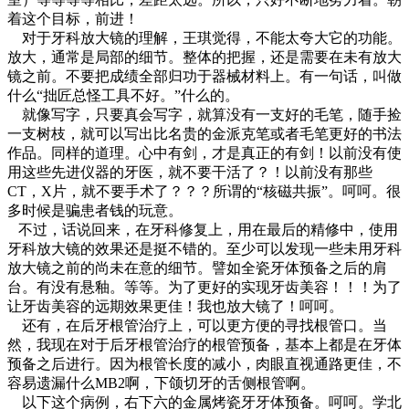
着这个目标，前进！
对于牙科放大镜的理解，王琪觉得，不能太夸大它的功能。
放大，通常是局部的细节。整体的把握，还是需要在未有放大
镜之前。不要把成绩全部归功于器械材料上。有一句话，叫做
什么“拙匠总怪工具不好。”什么的。
就像写字，只要真会写字，就算没有一支好的毛笔，随手捡
一支树枝，就可以写出比名贵的金派克笔或者毛笔更好的书法
作品。同样的道理。心中有剑，才是真正的有剑！以前没有使
用这些先进仪器的牙医，就不要干活了？！以前没有那些
CT，X片，就不要手术了？？？所谓的“核磁共振”。呵呵。很
多时候是骗患者钱的玩意。
不过，话说回来，在牙科修复上，用在最后的精修中，使用
牙科放大镜的效果还是挺不错的。至少可以发现一些未用牙科
放大镜之前的尚未在意的细节。譬如全瓷牙体预备之后的肩
台。有没有悬釉。等等。为了更好的实现牙齿美容！！！为了
让牙齿美容的远期效果更佳！我也放大镜了！呵呵。
还有，在后牙根管治疗上，可以更方便的寻找根管口。当
然，我现在对于后牙根管治疗的根管预备，基本上都是在牙体
预备之后进行。因为根管长度的减小，肉眼直视通路更佳，不
容易遗漏什么MB2啊，下颌切牙的舌侧根管啊。
以下这个病例，右下六的金属烤瓷牙牙体预备。呵呵。学北