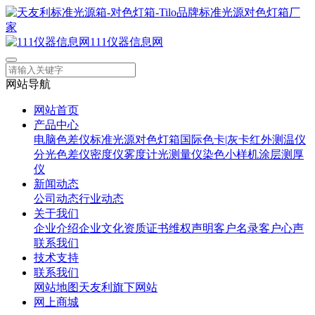
111仪器信息网
网站导航
网站首页
产品中心
电脑色差仪
标准光源对色灯箱
国际色卡|灰卡
红外测温仪
分光色差仪
密度仪
雾度计
光测量仪
染色小样机
涂层测厚
仪
新闻动态
公司动态
行业动态
关于我们
企业介绍
企业文化
资质证书
维权声明
客户名录
客户心声
联系我们
技术支持
联系我们
网站地图
天友利旗下网站
网上商城