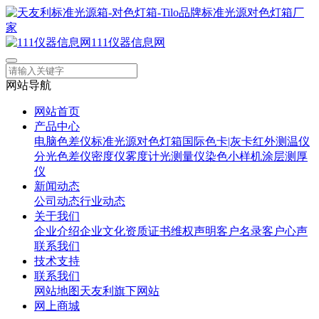
111仪器信息网
网站导航
网站首页
产品中心
电脑色差仪
标准光源对色灯箱
国际色卡|灰卡
红外测温仪
分光色差仪
密度仪
雾度计
光测量仪
染色小样机
涂层测厚
仪
新闻动态
公司动态
行业动态
关于我们
企业介绍
企业文化
资质证书
维权声明
客户名录
客户心声
联系我们
技术支持
联系我们
网站地图
天友利旗下网站
网上商城