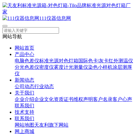
111仪器信息网
网站导航
网站首页
产品中心
电脑色差仪
标准光源对色灯箱
国际色卡|灰卡
红外测温仪
分光色差仪
密度仪
雾度计
光测量仪
染色小样机
涂层测厚
仪
新闻动态
公司动态
行业动态
关于我们
企业介绍
企业文化
资质证书
维权声明
客户名录
客户心声
联系我们
技术支持
联系我们
网站地图
天友利旗下网站
网上商城