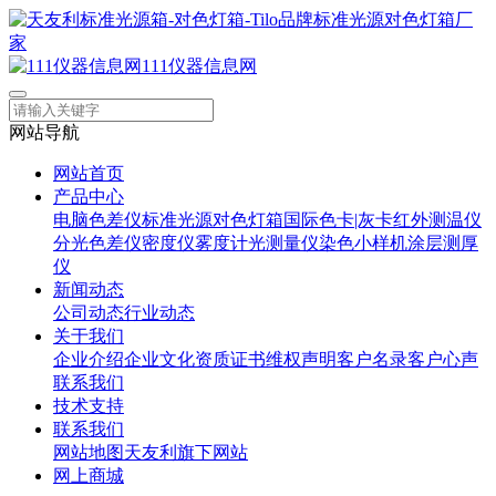
111仪器信息网
网站导航
网站首页
产品中心
电脑色差仪
标准光源对色灯箱
国际色卡|灰卡
红外测温仪
分光色差仪
密度仪
雾度计
光测量仪
染色小样机
涂层测厚
仪
新闻动态
公司动态
行业动态
关于我们
企业介绍
企业文化
资质证书
维权声明
客户名录
客户心声
联系我们
技术支持
联系我们
网站地图
天友利旗下网站
网上商城