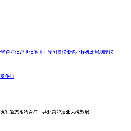
分光色差仪
密度仪
雾度计
光测量仪
染色小样机
涂层测厚仪
系我们
| 天友利邀您相约青岛，共赴第23届亚太橡塑展