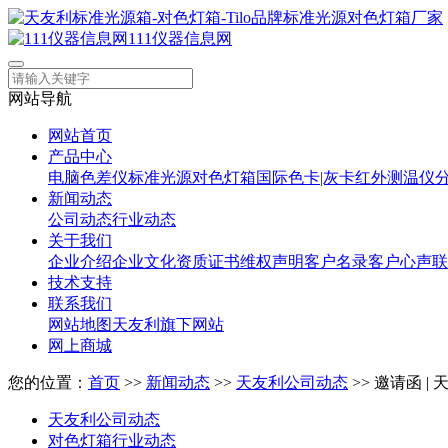
111仪器信息网
网站导航
网站首页
产品中心
电脑色差仪
标准光源对色灯箱
国际色卡|灰卡
红外测温仪
新闻动态
公司动态
行业动态
关于我们
企业介绍
企业文化
资质证书
维权声明
客户名录
客户心声
联
技术支持
联系我们
网站地图
天友利旗下网站
网上商城
您的位置：
首页
>>
新闻动态
>>
天友利公司动态
>> 邀请函 
天友利公司动态
对色灯箱行业动态