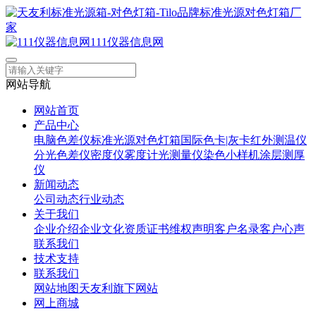
111仪器信息网
网站导航
网站首页
产品中心
电脑色差仪
标准光源对色灯箱
国际色卡|灰卡
红外测温仪
分光色差仪
密度仪
雾度计
光测量仪
染色小样机
涂层测厚
仪
新闻动态
公司动态
行业动态
关于我们
企业介绍
企业文化
资质证书
维权声明
客户名录
客户心声
联系我们
技术支持
联系我们
网站地图
天友利旗下网站
网上商城