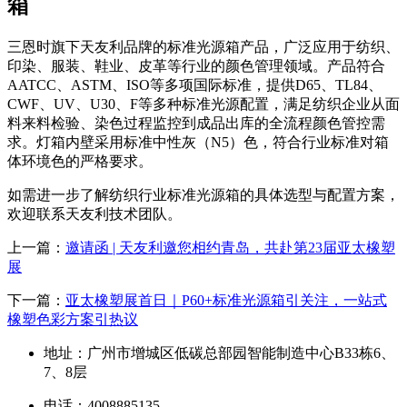
箱
三恩时旗下天友利品牌的标准光源箱产品，广泛应用于纺织、
印染、服装、鞋业、皮革等行业的颜色管理领域。产品符合
AATCC、ASTM、ISO等多项国际标准，提供D65、TL84、
CWF、UV、U30、F等多种标准光源配置，满足纺织企业从面
料来料检验、染色过程监控到成品出库的全流程颜色管控需
求。灯箱内壁采用标准中性灰（N5）色，符合行业标准对箱
体环境色的严格要求。
如需进一步了解纺织行业标准光源箱的具体选型与配置方案，
欢迎联系天友利技术团队。
上一篇：
邀请函 | 天友利邀您相约青岛，共赴第23届亚太橡塑
展
下一篇：
亚太橡塑展首日｜P60+标准光源箱引关注，一站式
橡塑色彩方案引热议
地址：广州市增城区低碳总部园智能制造中心B33栋6、
7、8层
电话：4008885135