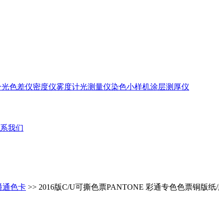
分光色差仪
密度仪
雾度计
光测量仪
染色小样机
涂层测厚仪
系我们
E潘通色卡
>> 2016版C/U可撕色票PANTONE 彩通专色色票铜版纸