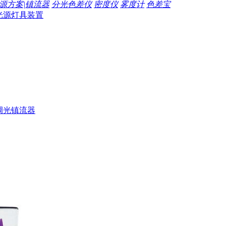
源方案|镇流器
分光色差仪
密度仪
雾度计
色差宝
光源灯具装置
调光镇流器