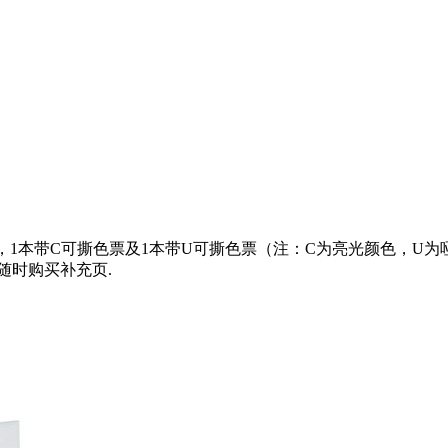
两本，1本带C可撕色票及1本带U可撕色票（注：C为亮光颜色，U为哑
随时购买补充页.