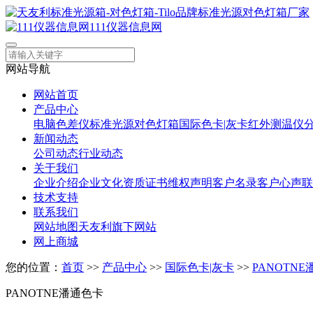
111仪器信息网
网站导航
网站首页
产品中心
电脑色差仪
标准光源对色灯箱
国际色卡|灰卡
红外测温仪
新闻动态
公司动态
行业动态
关于我们
企业介绍
企业文化
资质证书
维权声明
客户名录
客户心声
联
技术支持
联系我们
网站地图
天友利旗下网站
网上商城
您的位置：
首页
>>
产品中心
>>
国际色卡|灰卡
>>
PANOTN
PANOTNE潘通色卡