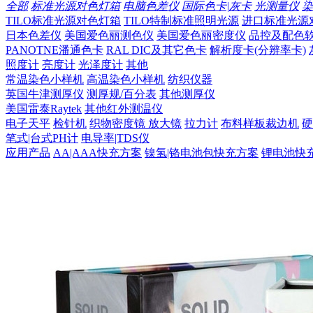
全部
标准光源对色灯箱
电脑色差仪
国际色卡|灰卡
光测量仪
染
TILO标准光源对色灯箱
TILO特制标准照明光源
进口标准光源
日本色差仪
美国爱色丽测色仪
美国爱色丽密度仪
品控及配色
PANOTNE潘通色卡
RAL DIC及其它色卡
解析度卡(分辨率卡)
照度计
亮度计
光泽度计
其他
常温染色小样机
高温染色小样机
纺织仪器
英国牛津测厚仪
测厚规/百分表
其他测厚仪
美国雷泰Raytek
其他红外测温仪
电子天平
检针机
织物密度镜 放大镜
拉力计
布料样板裁边机
硬
笔式|台式PH计
电导率|TDS仪
应用产品
AA|AAA快充方案
镍氢|铬电池包快充方案
锂电池快