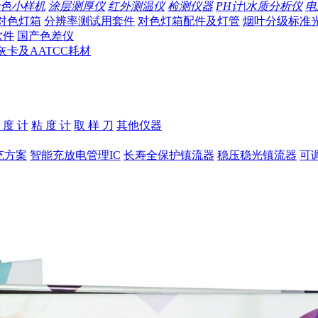
色小样机
涂层测厚仪
红外测温仪
检测仪器
PH计|水质分析仪
电
对色灯箱
分辨率测试用套件
对色灯箱配件及灯管
烟叶分级标准
软件
国产色差仪
灰卡及AATCC耗材
 度 计
粘 度 计
取 样 刀
其他仪器
充方案
智能充放电管理IC
长寿全保护镇流器
稳压稳光镇流器
可