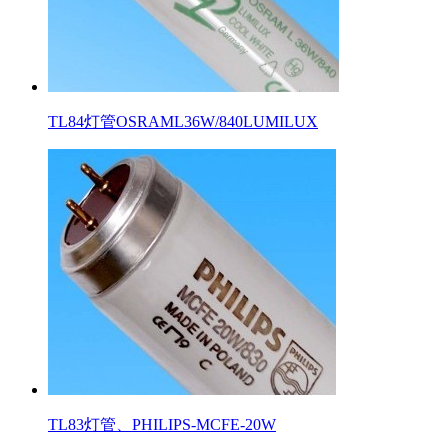
TL84灯管OSRAML36W/840LUMILUX
TL83灯管、PHILIPS-MCFE-20W