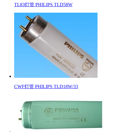
TL83灯管 PHILIPS TLD58W
CWF灯管 PHILIPS TLD18W/33