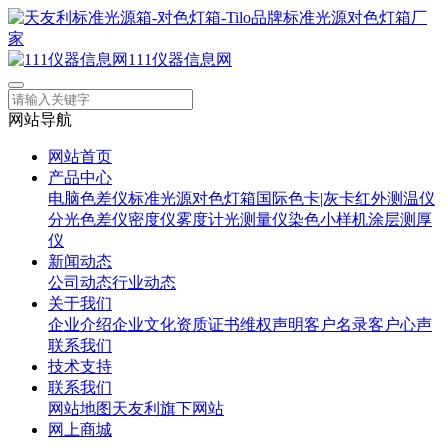
111仪器信息网
网站导航
网站首页
产品中心
电脑色差仪
标准光源对色灯箱
国际色卡|灰卡
红外测温仪
分光色差仪
密度仪
雾度计
光测量仪
染色小样机
涂层测厚
仪
新闻动态
公司动态
行业动态
关于我们
企业介绍
企业文化
资质证书
维权声明
客户名录
客户心声
联系我们
技术支持
联系我们
网站地图
天友利旗下网站
网上商城