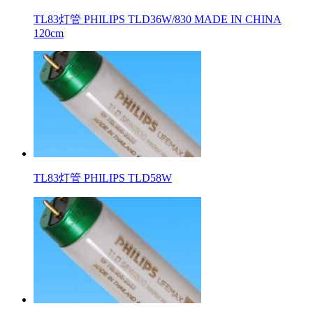
TL83灯管 PHILIPS TLD36W/830 MADE IN CHINA
120cm
TL83灯管 PHILIPS TLD58W