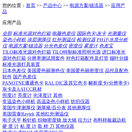
您的位置：
首页
>>
产品中心
>>
电源方案|镇流器
>>
应用产
品
应用产品
全部
标准光源对色灯箱
电脑色差仪
国际色卡|灰卡
光测量仪
染色小样机
涂层测厚仪
红外测温仪
检测仪器
PH计|水质分析
仪
电源方案|镇流器
分光色差仪
密度仪
雾度计
色差宝
TILO标准光源对色灯箱
TILO特制标准照明光源
进口标准光
源对色灯箱
分辨率测试用套件
对色灯箱配件及灯管
烟叶分级
标准光源灯具装置
日本色差仪
美国爱色丽测色仪
美国爱色丽密度仪
品控及配色
软件
国产色差仪
PANOTNE潘通色卡
RAL DIC及其它色卡
解析度卡(分辨率卡)
灰卡及AATCC耗材
照度计
亮度计
光泽度计
其他
常温染色小样机
高温染色小样机
纺织仪器
英国牛津测厚仪
测厚规/百分表
其他测厚仪
美国雷泰Raytek
其他红外测温仪
电子天平
检针机
织物密度镜 放大镜
拉力计
布料样板裁边机
硬 度 计
粘 度 计
取 样 刀
其他仪器