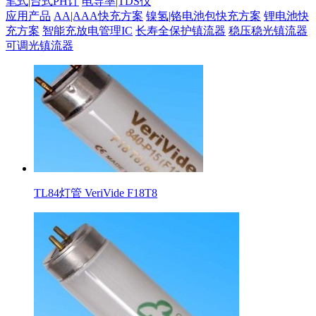
笔式|台式PH计
电导率|TDS仪
应用产品
AA|AAA快充方案
镍氢|铬电池包快充方案
锂电池快
充方案
智能充放电管理IC
长寿全保护镇流器
稳压稳光镇流器
可调光镇流器
TL84灯管 VeriVide F18T8