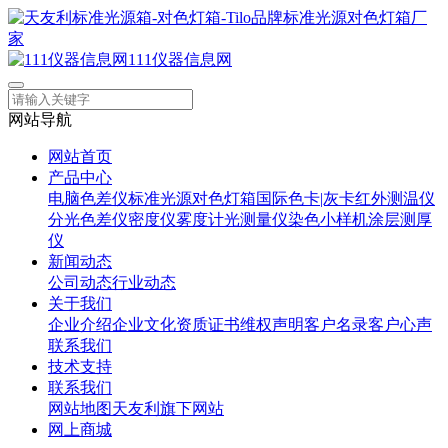
111仪器信息网
网站导航
网站首页
产品中心
电脑色差仪
标准光源对色灯箱
国际色卡|灰卡
红外测温仪
分光色差仪
密度仪
雾度计
光测量仪
染色小样机
涂层测厚
仪
新闻动态
公司动态
行业动态
关于我们
企业介绍
企业文化
资质证书
维权声明
客户名录
客户心声
联系我们
技术支持
联系我们
网站地图
天友利旗下网站
网上商城