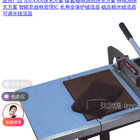
应用产品
AA|AAA快充方案
镍氢|铬电池包快充方案
锂电池快
充方案
智能充放电管理IC
长寿全保护镇流器
稳压稳光镇流器
可调光镇流器
影像测试
色差仪