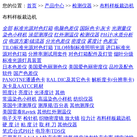
您的位置：
首页
>>
产品中心
>>
检测仪器
>>
布料样板裁边机
布料样板裁边机
全部
标准光源对色灯箱
电脑色差仪
国际色卡|灰卡
光测量仪
染色小样机
涂层测厚仪
红外测温仪
检测仪器
PH计|水质分析
仪
电源方案|镇流器
分光色差仪
密度仪
雾度计
色差宝
TILO标准光源对色灯箱
TILO特制标准照明光源
进口标准光
源对色灯箱
分辨率测试用套件
对色灯箱配件及灯管
烟叶分级
标准光源灯具装置
日本色差仪
美国爱色丽测色仪
美国爱色丽密度仪
品控及配色
软件
国产色差仪
PANOTNE潘通色卡
RAL DIC及其它色卡
解析度卡(分辨率卡)
灰卡及AATCC耗材
照度计
亮度计
光泽度计
其他
常温染色小样机
高温染色小样机
纺织仪器
英国牛津测厚仪
测厚规/百分表
其他测厚仪
美国雷泰Raytek
其他红外测温仪
电子天平
检针机
织物密度镜 放大镜
拉力计
布料样板裁边机
硬 度 计
粘 度 计
取 样 刀
其他仪器
笔式|台式PH计
电导率|TDS仪