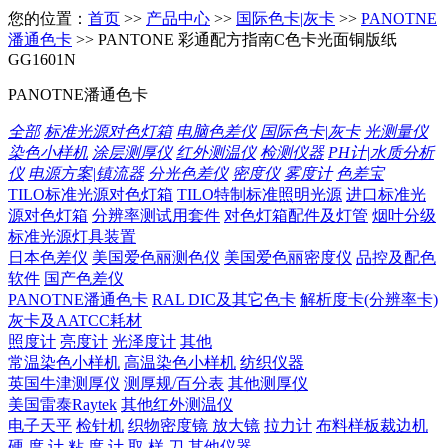
您的位置：
首页
>>
产品中心
>>
国际色卡|灰卡
>>
PANOTNE
潘通色卡
>> PANTONE 彩通配方指南C色卡光面铜版纸
GG1601N
PANOTNE潘通色卡
全部
标准光源对色灯箱
电脑色差仪
国际色卡|灰卡
光测量仪
染色小样机
涂层测厚仪
红外测温仪
检测仪器
PH计|水质分析
仪
电源方案|镇流器
分光色差仪
密度仪
雾度计
色差宝
TILO标准光源对色灯箱
TILO特制标准照明光源
进口标准光
源对色灯箱
分辨率测试用套件
对色灯箱配件及灯管
烟叶分级
标准光源灯具装置
日本色差仪
美国爱色丽测色仪
美国爱色丽密度仪
品控及配色
软件
国产色差仪
PANOTNE潘通色卡
RAL DIC及其它色卡
解析度卡(分辨率卡)
灰卡及AATCC耗材
照度计
亮度计
光泽度计
其他
常温染色小样机
高温染色小样机
纺织仪器
英国牛津测厚仪
测厚规/百分表
其他测厚仪
美国雷泰Raytek
其他红外测温仪
电子天平
检针机
织物密度镜 放大镜
拉力计
布料样板裁边机
硬 度 计
粘 度 计
取 样 刀
其他仪器