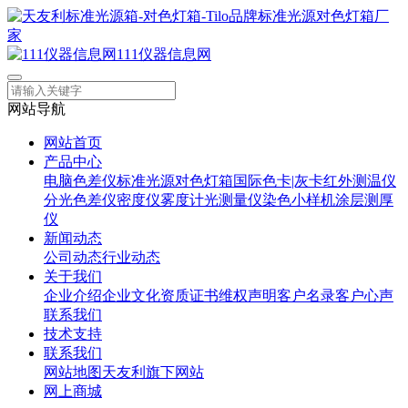
111仪器信息网
网站导航
网站首页
产品中心
电脑色差仪
标准光源对色灯箱
国际色卡|灰卡
红外测温仪
分光色差仪
密度仪
雾度计
光测量仪
染色小样机
涂层测厚
仪
新闻动态
公司动态
行业动态
关于我们
企业介绍
企业文化
资质证书
维权声明
客户名录
客户心声
联系我们
技术支持
联系我们
网站地图
天友利旗下网站
网上商城