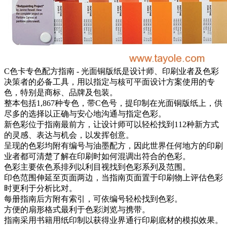
C色卡专色配方指南 - 光面铜版纸是设计师、印刷业者及色彩
决策者的必备工具，用以指定与核可平面设计方案使用的专
色，特别是商标、品牌及包装。
整本包括1,867种专色，带C色号，提印制在光面铜版纸上，供
尽多的选择以正确与安心地沟通与指定色彩。
新色彩位于指南最前方，让设计师可以轻松找到112种新方式
的灵感、表达与机会，以发挥创意。
呈现的色彩均附有编号与油墨配方，因此世界任何地方的印刷
业者都可清楚了解在印刷时如何混调出符合的色彩。
色彩主要依色系排列以利目视找到色彩系列及范围。
印色范围伸延至页面两边，当指南页面置于印刷物上评估色彩
时更利于分析比对。
每册指南后方附有索引，可依编号轻松找到色彩。
方便的扇形格式最利于色彩浏览与携带。
指南采用书籍用纸印制以获得业界通行印刷底材的模拟效果。