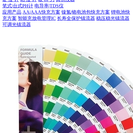
笔式|台式PH计
电导率|TDS仪
应用产品
AA|AAA快充方案
镍氢|铬电池包快充方案
锂电池快
充方案
智能充放电管理IC
长寿全保护镇流器
稳压稳光镇流器
可调光镇流器