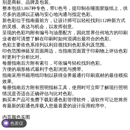
别是商标、品牌及包装。
整本包括1,867种专色，带U色号，提印制在哑面胶版纸上，供
尽多的选择以正确与安心地沟通与指定色彩。
新色彩位于指南最前方，让设计师可以轻松找到112种新方式
的灵感、表达与机会，以发挥创意。
呈现的色彩均附有编号与油墨配方，因此世界任何地方的印刷
业者都可清楚了解在印刷时如何混调出最符合的色彩。
色彩主要依色系排列以利目视找到色彩系列及范围。
印色范围伸延至页面两边，当指南页面置于印刷物上评估色彩
时更利于分析比对。
每册指南后方附有索引，可依编号轻松找到色彩。
方便的扇形格式最利于色彩浏览与携带。
指南采用书籍用纸印制以获得业界最通行印刷底材的最佳模拟
效果。
每册指南后方附有照明指标工具，使用时可立即了解现行照明
情况是否适合正确评估与比对色彩。
购买本产品可免费下载彩通色彩管理软件，该软件可让您将所
有最新的彩通色库载入您最喜爱的设计应用程序中。
内页颜色实图
色差仪