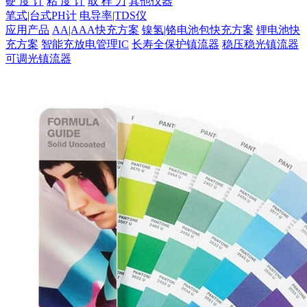
硬 度 计
粘 度 计
取 样 刀
其他仪器
笔式|台式PH计
电导率|TDS仪
应用产品
AA|AAA快充方案
镍氢|铬电池包快充方案
锂电池快
充方案
智能充放电管理IC
长寿全保护镇流器
稳压稳光镇流器
可调光镇流器