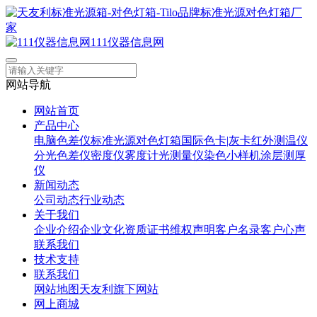
111仪器信息网
网站导航
网站首页
产品中心
电脑色差仪
标准光源对色灯箱
国际色卡|灰卡
红外测温仪
分光色差仪
密度仪
雾度计
光测量仪
染色小样机
涂层测厚
仪
新闻动态
公司动态
行业动态
关于我们
企业介绍
企业文化
资质证书
维权声明
客户名录
客户心声
联系我们
技术支持
联系我们
网站地图
天友利旗下网站
网上商城