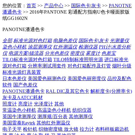
您的位置：
首页
>>
产品中心
>>
国际色卡|灰卡
>>
PANOTNE
潘通色卡
>> 2016年PANTONE 彩通配方指南U色卡哑面胶版
纸GG1602N
PANOTNE潘通色卡
全部
标准光源对色灯箱
电脑色差仪
国际色卡|灰卡
光测量仪
染色小样机
涂层测厚仪
红外测温仪
检测仪器
PH计|水质分析
仪
电源方案|镇流器
分光色差仪
密度仪
雾度计
色差宝
TILO标准光源对色灯箱
TILO特制标准照明光源
进口标准光
源对色灯箱
分辨率测试用套件
对色灯箱配件及灯管
烟叶分级
标准光源灯具装置
日本色差仪
美国爱色丽测色仪
美国爱色丽密度仪
品控及配色
软件
国产色差仪
PANOTNE潘通色卡
RAL DIC及其它色卡
解析度卡(分辨率卡)
灰卡及AATCC耗材
照度计
亮度计
光泽度计
其他
常温染色小样机
高温染色小样机
纺织仪器
英国牛津测厚仪
测厚规/百分表
其他测厚仪
美国雷泰Raytek
其他红外测温仪
电子天平
检针机
织物密度镜 放大镜
拉力计
布料样板裁边机