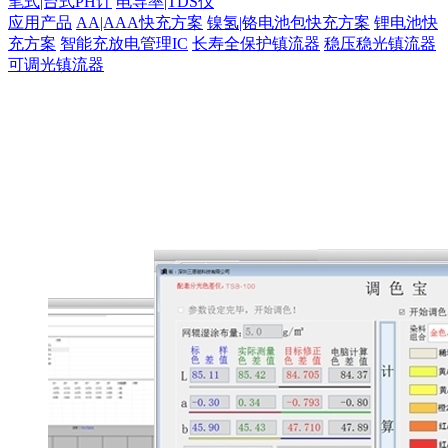
笔式|台式PH计
电导率|TDS仪
应用产品
AA|AAA快充方案
镍氢|铬电池包快充方案
锂电池快
充方案
智能充放电管理IC
长寿全保护镇流器
稳压稳光镇流器
可调光镇流器