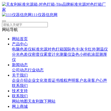
111仪器信息网
网站导航
网站首页
产品中心
电脑色差仪
标准光源对色灯箱
国际色卡|灰卡
红外测温仪
分光色差仪
密度仪
雾度计
光测量仪
染色小样机
涂层测厚
仪
新闻动态
公司动态
行业动态
关于我们
企业介绍
企业文化
资质证书
维权声明
客户名录
客户心声
联系我们
技术支持
联系我们
网站地图
天友利旗下网站
网上商城