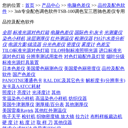
您的位置：
首页
>>
产品中心
>>
电脑色差仪
>>
品控及配色软
件
>> 3nh专业配色调色软件TSB-100调色宝三恩驰色差仪专用
品控及配色软件
全部
标准光源对色灯箱
电脑色差仪
国际色卡|灰卡
光测量仪
染色小样机
涂层测厚仪
红外测温仪
检测仪器
PH计|水质分析
仪
电源方案|镇流器
分光色差仪
密度仪
雾度计
色差宝
TILO标准光源对色灯箱
TILO特制标准照明光源
进口标准光
源对色灯箱
分辨率测试用套件
对色灯箱配件及灯管
烟叶分级
标准光源灯具装置
日本色差仪
美国爱色丽测色仪
美国爱色丽密度仪
品控及配色
软件
国产色差仪
PANOTNE潘通色卡
RAL DIC及其它色卡
解析度卡(分辨率卡)
灰卡及AATCC耗材
照度计
亮度计
光泽度计
其他
常温染色小样机
高温染色小样机
纺织仪器
英国牛津测厚仪
测厚规/百分表
其他测厚仪
美国雷泰Raytek
其他红外测温仪
电子天平
检针机
织物密度镜 放大镜
拉力计
布料样板裁边机
硬 度 计
粘 度 计
取 样 刀
其他仪器