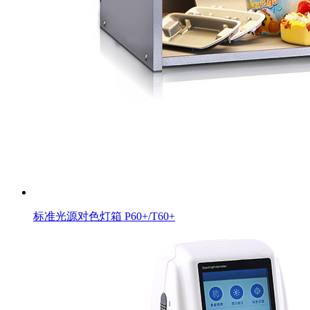
标准光源对色灯箱 P60+/T60+