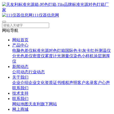
111仪器信息网
网站导航
网站首页
产品中心
电脑色差仪
标准光源对色灯箱
国际色卡|灰卡
红外测温仪
分光色差仪
密度仪
雾度计
光测量仪
染色小样机
涂层测厚
仪
新闻动态
公司动态
行业动态
关于我们
企业介绍
企业文化
资质证书
维权声明
客户名录
客户心声
联系我们
技术支持
联系我们
网站地图
天友利旗下网站
网上商城