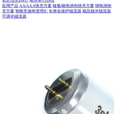
笔式|台式PH计
电导率|TDS仪
应用产品
AA|AAA快充方案
镍氢|铬电池包快充方案
锂电池快
充方案
智能充放电管理IC
长寿全保护镇流器
稳压稳光镇流器
可调光镇流器