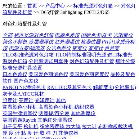
您的位置：
首页
>>
产品中心
>>
标准光源对色灯箱
>>
对色灯
箱配件及灯管
>> D65灯管 3nhlighting F20T12/D65
对色灯箱配件及灯管
全部
标准光源对色灯箱
电脑色差仪
国际色卡|灰卡
光测量仪
染色小样机
涂层测厚仪
红外测温仪
检测仪器
PH计|水质分析
仪
电源方案|镇流器
分光色差仪
密度仪
雾度计
色差宝
TILO标准光源对色灯箱
TILO特制标准照明光源
进口标准光
源对色灯箱
分辨率测试用套件
对色灯箱配件及灯管
烟叶分级
标准光源灯具装置
日本色差仪
美国爱色丽测色仪
美国爱色丽密度仪
品控及配色
软件
国产色差仪
PANOTNE潘通色卡
RAL DIC及其它色卡
解析度卡(分辨率卡)
灰卡及AATCC耗材
照度计
亮度计
光泽度计
其他
常温染色小样机
高温染色小样机
纺织仪器
英国牛津测厚仪
测厚规/百分表
其他测厚仪
美国雷泰Raytek
其他红外测温仪
电子天平
检针机
织物密度镜 放大镜
拉力计
布料样板裁边机
硬 度 计
粘 度 计
取 样 刀
其他仪器