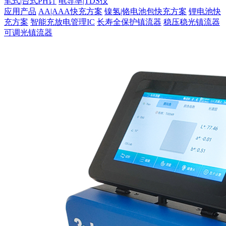
笔式|台式PH计
电导率|TDS仪
应用产品
AA|AAA快充方案
镍氢|铬电池包快充方案
锂电池快
充方案
智能充放电管理IC
长寿全保护镇流器
稳压稳光镇流器
可调光镇流器