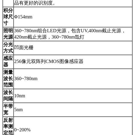
品有更好的识别度。
积分
球尺
Φ154mm
寸
照明
360~780nm组合LED光源，包含UV,400nm截止光源，
光源
420nm截止光源，360~780nm氙灯
分光
凹面光栅
方式
感应
256像元双阵列CMOS图像感应器
器
测量
波长
360~780nm
范围
波长
10nm
间隔
半带
5nm
宽
反射
率测
0~200%
定范