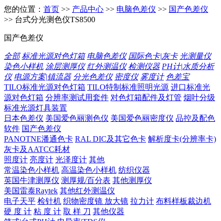
您的位置：
首页
>>
产品中心
>>
电脑色差仪
>>
国产色差仪
>> 台式分光测色仪TS8500
国产色差仪
全部
标准光源对色灯箱
电脑色差仪
国际色卡|灰卡
光测量仪
染色小样机
涂层测厚仪
红外测温仪
检测仪器
PH计|水质分析
仪
电源方案|镇流器
分光色差仪
密度仪
雾度计
色差宝
TILO标准光源对色灯箱
TILO特制标准照明光源
进口标准光
源对色灯箱
分辨率测试用套件
对色灯箱配件及灯管
烟叶分级
标准光源灯具装置
日本色差仪
美国爱色丽测色仪
美国爱色丽密度仪
品控及配色
软件
国产色差仪
PANOTNE潘通色卡
RAL DIC及其它色卡
解析度卡(分辨率卡)
灰卡及AATCC耗材
照度计
亮度计
光泽度计
其他
常温染色小样机
高温染色小样机
纺织仪器
英国牛津测厚仪
测厚规/百分表
其他测厚仪
美国雷泰Raytek
其他红外测温仪
电子天平
检针机
织物密度镜 放大镜
拉力计
布料样板裁边机
硬 度 计
粘 度 计
取 样 刀
其他仪器