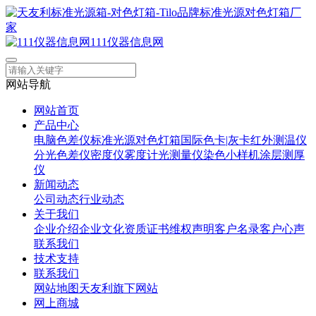
111仪器信息网
网站导航
网站首页
产品中心
电脑色差仪
标准光源对色灯箱
国际色卡|灰卡
红外测温仪
分光色差仪
密度仪
雾度计
光测量仪
染色小样机
涂层测厚
仪
新闻动态
公司动态
行业动态
关于我们
企业介绍
企业文化
资质证书
维权声明
客户名录
客户心声
联系我们
技术支持
联系我们
网站地图
天友利旗下网站
网上商城