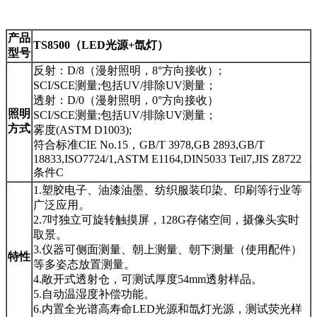
产品
TS8500（LED光源+氙灯）
型号
反射：D/8（漫射照明，8°方向接收）;
SCI/SCE测量;包括UV/排除UV测量；
透射：D/0（漫射照明，0°方向接收）
照明
SCI/SCE测量;包括UV/排除UV测量；
方式
雾度(ASTM D1003);
符合标准CIE No.15，GB/T 3978,GB 2893,GB/T
18833,ISO7724/1,ASTM E1164,DIN5033 Teil7,JIS Z8722
条件C
1.塑胶电子、油漆油墨、纺织服装印染、印刷等行业等
广泛应用。
2.7吋独立可旋转触摸屏，128G存储空间，摄像头实时
取景。
3.仪器可侧面测量、朝上测量、朝下测量（使用配件）
特性
等多姿态放置测量。
4.敞开式透射仓，可测试厚度54mm透射样品。
5.自动温湿度补偿功能。
6.内置全光谱高寿命LED光源和氙灯光源，测试荧光样