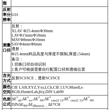
围
反射
率分
0.01
辨率
反射：
XLAV Φ25.4mm/Φ30mm
LAVΦ15mm/Φ18mm
MAVΦ8mm/Φ10mm
SAVΦ4mm/Φ6mm
测量
透射：
口径
Φ25.4mm(样品高度与厚度不限制,厚度≤54mm)
备注：
1.切换口径自动识别
2.客户可根据需要自行配置口径和透镜位置
含光
反射SCI/SCE，透射SCI/SCE
方式
颜色
CIE LAB,XYZ,Yxy,LCh,CIE LUV,Musell,s-
RGB,HunterLab,βxy,DIN Lab99
空间
*
*
*
*
*
*
ΔE
,ΔE
,ΔE
,ΔE
,ΔE
,ΔE
,
色差
ab
uv
94
cmc(2:1)
cmc(1:1)
00
公式
DINΔE
,ΔE
ΔE*CH
99
(Hunter) ，