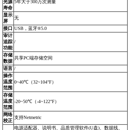
光源
5年大于300万次测量
寿命
显示
无
屏
接口
USB，蓝牙®5.0
审计
追踪
/
功能
存储
共享PC端存储空间
数据
语言
/
操作
温度
0~40℃（32~104°F）
范围
存储
温度
-20~50℃（-4~122°F）
范围
网络
支持Netmetric
校正
电源适配器、说明书、品质管理软件(U盘)、数据线、