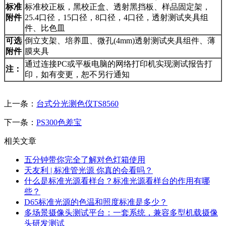
标准
标准校正板，黑校正盒、透射黑挡板、样品固定架，
附件
25.4口径，15口径，8口径，4口径，透射测试夹具组
件、比色皿
可选
倒立支架、培养皿、微孔(4mm)透射测试夹具组件、薄
附件
膜夹具
通过连接PC或平板电脑的网络打印机实现测试报告打
注：
印，如有变更，恕不另行通知
上一条：
台式分光测色仪TS8560
下一条：
PS300色差宝
相关文章
五分钟带你完全了解对色灯箱使用
天友利 | 标准管光源 你真的会看吗？
什么是标准光源看样台？标准光源看样台的作用有哪
些？
D65标准光源的色温和照度标准是多少？
多场景摄像头测试平台：一套系统，兼容多型机载摄像
头研发测试