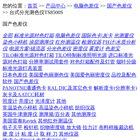
您的位置：
首页
>>
产品中心
>>
电脑色差仪
>>
国产色差仪
>> 台式分光测色仪TS8500S
国产色差仪
全部
标准光源对色灯箱
电脑色差仪
国际色卡|灰卡
光测量仪
染色小样机
涂层测厚仪
红外测温仪
检测仪器
PH计|水质分析
仪
电源方案|镇流器
分光色差仪
密度仪
雾度计
色差宝
TILO标准光源对色灯箱
TILO特制标准照明光源
进口标准光
源对色灯箱
分辨率测试用套件
对色灯箱配件及灯管
烟叶分级
标准光源灯具装置
日本色差仪
美国爱色丽测色仪
美国爱色丽密度仪
品控及配色
软件
国产色差仪
PANOTNE潘通色卡
RAL DIC及其它色卡
解析度卡(分辨率卡)
灰卡及AATCC耗材
照度计
亮度计
光泽度计
其他
常温染色小样机
高温染色小样机
纺织仪器
英国牛津测厚仪
测厚规/百分表
其他测厚仪
美国雷泰Raytek
其他红外测温仪
电子天平
检针机
织物密度镜 放大镜
拉力计
布料样板裁边机
硬 度 计
粘 度 计
取 样 刀
其他仪器