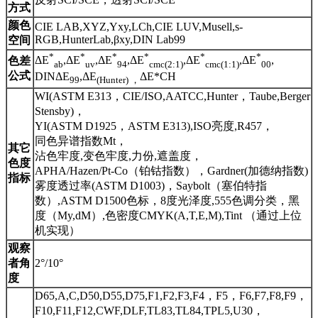
方式
颜色
CIE LAB,XYZ,Yxy,LCh,CIE LUV,Musell,s-
RGB,HunterLab,βxy,DIN Lab99
空间
*
*
*
*
*
*
ΔE
,ΔE
,ΔE
,ΔE
,ΔE
,ΔE
,
色差
ab
uv
94
cmc(2:1)
cmc(1:1)
00
公式
DINΔE
,ΔE
ΔE*CH
99
(Hunter) ，
WI(ASTM E313，CIE/ISO,AATCC,Hunter，Taube,Berger
Stensby)，
YI(ASTM D1925，ASTM E313),ISO亮度,R457，
同色异谱指数Mt，
其它
沾色牢度,变色牢度,力份,遮盖度，
色度
APHA/Hazen/Pt-Co（铂钴指数），Gardner(加德纳指数)
指标
雾度透过率(ASTM D1003)，Saybolt（塞伯特指
数）,ASTM D1500色标，8度光泽度,555色调分类，黑
度（My,dM）,色密度CMYK(A,T,E,M),Tint （通过上位
机实现）
观察
者角
2°/10°
度
D65,A,C,D50,D55,D75,F1,F2,F3,F4，F5，F6,F7,F8,F9，
F10,F11,F12,CWF,DLF,TL83,TL84,TPL5,U30，