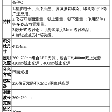
条件C
1.塑胶电子、油漆油墨、纺织服装印染、印刷等行业等
广泛应用。
2.仪器可侧面测量、朝上测量、朝下测量（使用配件）
特性
等多姿态放置测量。
3.敞开式透射仓，可测试厚度54mm透射样品。
4.自动温湿度补偿功能。
积分
球尺
Φ154mm
寸
照明
360~780nm组合LED光源，包含UV,400nm截止光源，
光源
420nm截止光源，460nm截止光源
分光
凹面光栅
方式
感应
256像元双阵列CMOS图像感应器
器
测量
波长
360~780nm
范围
波长
10nm