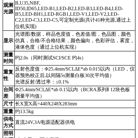
B,U35,NBF,
观测
ID50,ID65,LED-B1,LED-B2,LED-B3,LED-B4,LED-
光源
B5,LED-BH1,LED-RGB1,LED-V1,LED-V2,LED-
C2,LED-C3,LED-C5,可定制光源(共计41种光源,通过上
位机实现)
光谱图/数据，样品色度值，色差值/图，色品图，颜色
显示
仿真，合格/不合格结果，颜色偏向，色彩评估，雾度，
液体色度（通过上位机实现）
测量
约2.0s（同时测试SCI/SCE 约4s）
时间
反射色度值：Φ25.4mm/SCI,ΔE*ab 0.015以内（LED，仪
重复
器预热校正后,以间隔5s测量白板30次平均值）
性
光谱反射/透过率：≤0.1%
台间
Φ25.4mm/SCI,ΔE*ab 0.15以内（BCRA系列Ⅱ 12块色板
差
测量平均值）
尺寸
长X宽X高=440X248X283mm
重量
约13.5kg
供电
直流24V,3A电源适配器供电
方式
照明