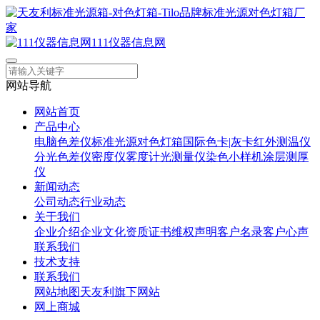
111仪器信息网
网站导航
网站首页
产品中心
电脑色差仪
标准光源对色灯箱
国际色卡|灰卡
红外测温仪
分光色差仪
密度仪
雾度计
光测量仪
染色小样机
涂层测厚
仪
新闻动态
公司动态
行业动态
关于我们
企业介绍
企业文化
资质证书
维权声明
客户名录
客户心声
联系我们
技术支持
联系我们
网站地图
天友利旗下网站
网上商城