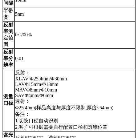
间隔
半带
5nm
宽
反射
率测
0~200%
定范
围
反射
率分
0.01
辨率
反射：
XLAV Φ25.4mm/Φ30mm
LAVΦ15mm/Φ18mm
MAVΦ8mm/Φ10mm
SAVΦ4mm/Φ6mm
测量
透射：
口径
Φ25.4mm(样品高度与厚度不限制,厚度≤54mm)
备注：
1.切换口径自动识别
2.客户可根据需要自行配置口径和透镜位置
含光
反射SCI/SCE，透射SCI/SCE