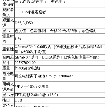
黄度,白度,沾色牢度，变色牢度
度指标
观察者
CIE 10°标准观察者
角度
观测光
D65,A,D50
源
显示
色度值，色差值/图，合格/不合格结果，颜色偏向
测量时
1.5s
间
Φ8mm/ΔE*ab 0.06以内（仪器预热校正后,以间隔5s测
重复性
量白板30次平均值)
台间差
ΔE*ab 0.4以内（BCRA系列Ⅱ 12块色板测量平均值）
尺寸
205X70X100mm
重量
约400g(含电池)
电池电
可充电锂离子电池3.7V @ 3200mAh
量
照明光
5年大于160万次测量
源寿命
显示屏
TFT 真彩 2.4inch@（16:9）
接口
USB
定位方