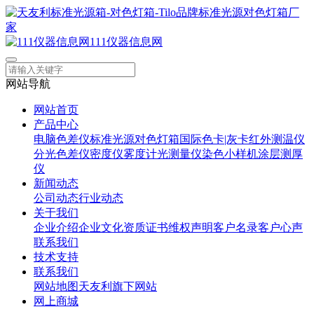
111仪器信息网
网站导航
网站首页
产品中心
电脑色差仪
标准光源对色灯箱
国际色卡|灰卡
红外测温仪
分光色差仪
密度仪
雾度计
光测量仪
染色小样机
涂层测厚
仪
新闻动态
公司动态
行业动态
关于我们
企业介绍
企业文化
资质证书
维权声明
客户名录
客户心声
联系我们
技术支持
联系我们
网站地图
天友利旗下网站
网上商城