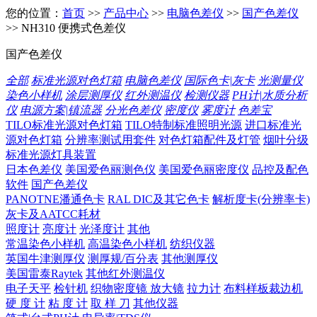
您的位置：
首页
>>
产品中心
>>
电脑色差仪
>>
国产色差仪
>> NH310 便携式色差仪
国产色差仪
全部
标准光源对色灯箱
电脑色差仪
国际色卡|灰卡
光测量仪
染色小样机
涂层测厚仪
红外测温仪
检测仪器
PH计|水质分析
仪
电源方案|镇流器
分光色差仪
密度仪
雾度计
色差宝
TILO标准光源对色灯箱
TILO特制标准照明光源
进口标准光
源对色灯箱
分辨率测试用套件
对色灯箱配件及灯管
烟叶分级
标准光源灯具装置
日本色差仪
美国爱色丽测色仪
美国爱色丽密度仪
品控及配色
软件
国产色差仪
PANOTNE潘通色卡
RAL DIC及其它色卡
解析度卡(分辨率卡)
灰卡及AATCC耗材
照度计
亮度计
光泽度计
其他
常温染色小样机
高温染色小样机
纺织仪器
英国牛津测厚仪
测厚规/百分表
其他测厚仪
美国雷泰Raytek
其他红外测温仪
电子天平
检针机
织物密度镜 放大镜
拉力计
布料样板裁边机
硬 度 计
粘 度 计
取 样 刀
其他仪器