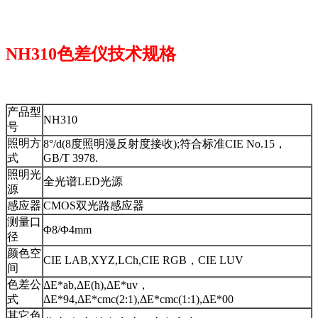
NH310色差仪技术规格
产品型
NH310
号
照明方
8°/d(8度照明漫反射度接收);符合标准CIE No.15，
式
GB/T 3978.
照明光
全光谱LED光源
源
感应器
CMOS双光路感应器
测量口
Φ8/Φ4mm
径
颜色空
CIE LAB,XYZ,LCh,CIE RGB，CIE LUV
间
色差公
ΔE*ab,ΔE(h),ΔE*uv，
式
ΔE*94,ΔE*cmc(2:1),ΔE*cmc(1:1),ΔE*00
其它色