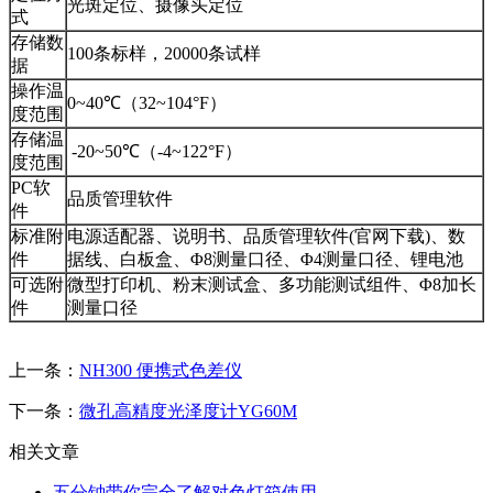
光斑定位、摄像头定位
式
存储数
100条标样，20000条试样
据
操作温
0~40℃（32~104°F）
度范围
存储温
-20~50℃（-4~122°F）
度范围
PC软
品质管理软件
件
标准附
电源适配器、说明书、品质管理软件(官网下载)、数
件
据线、白板盒、Φ8测量口径、Φ4测量口径、锂电池
可选附
微型打印机、粉末测试盒、多功能测试组件、Φ8加长
件
测量口径
上一条：
NH300 便携式色差仪
下一条：
微孔高精度光泽度计YG60M
相关文章
五分钟带你完全了解对色灯箱使用