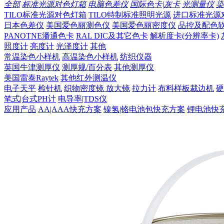
全部
标准光源对色灯箱
电脑色差仪
国际色卡|灰卡
光测量仪
染
TILO标准光源对色灯箱
TILO特制标准照明光源
进口标准光源
日本色差仪
美国爱色丽测色仪
美国爱色丽密度仪
品控及配色
PANOTNE潘通色卡
RAL DIC及其它色卡
解析度卡(分辨率卡)
照度计
亮度计
光泽度计
其他
常温染色小样机
高温染色小样机
纺织仪器
英国牛津测厚仪
测厚规/百分表
其他测厚仪
美国雷泰Raytek
其他红外测温仪
电子天平
检针机
织物密度镜 放大镜
拉力计
布料样板裁边机
硬
笔式|台式PH计
电导率|TDS仪
应用产品
AA|AAA快充方案
镍氢|铬电池包快充方案
锂电池快