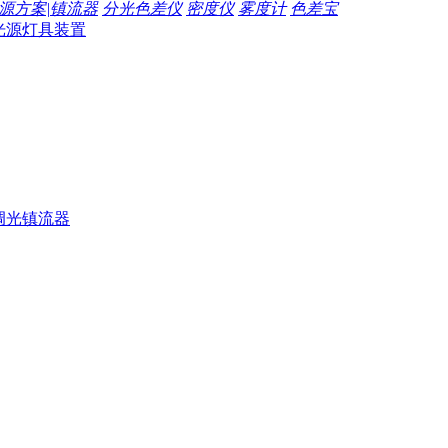
源方案|镇流器
分光色差仪
密度仪
雾度计
色差宝
光源灯具装置
调光镇流器