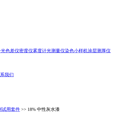
分光色差仪
密度仪
雾度计
光测量仪
染色小样机
涂层测厚仪
系我们
测试用套件
>> 18% 中性灰水漆