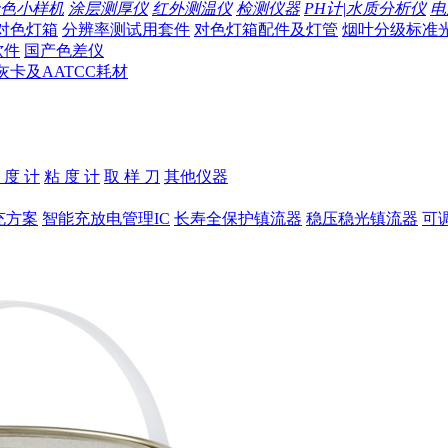
色小样机
涂层测厚仪
红外测温仪
检测仪器
PH计|水质分析仪
电
对色灯箱
分辨率测试用套件
对色灯箱配件及灯管
烟叶分级标准
软件
国产色差仪
灰卡及AATCC耗材
 度 计
粘 度 计
取 样 刀
其他仪器
充方案
智能充放电管理IC
长寿全保护镇流器
稳压稳光镇流器
可