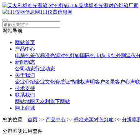
111仪器信息网
网站导航
网站首页
产品中心
电脑色差仪
标准光源对色灯箱
国际色卡|灰卡
红外测温仪
新闻动态
公司动态
行业动态
关于我们
企业介绍
企业文化
资质证书
维权声明
客户名录
客户心声
联
技术支持
联系我们
网站地图
天友利旗下网站
网上商城
您的位置：
首页
>>
产品中心
>>
标准光源对色灯箱
>>
分辨率
分辨率测试用套件