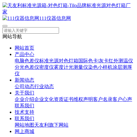
111仪器信息网
网站导航
网站首页
产品中心
电脑色差仪
标准光源对色灯箱
国际色卡|灰卡
红外测温仪
分光色差仪
密度仪
雾度计
光测量仪
染色小样机
涂层测厚
仪
新闻动态
公司动态
行业动态
关于我们
企业介绍
企业文化
资质证书
维权声明
客户名录
客户心声
联系我们
技术支持
联系我们
网站地图
天友利旗下网站
网上商城