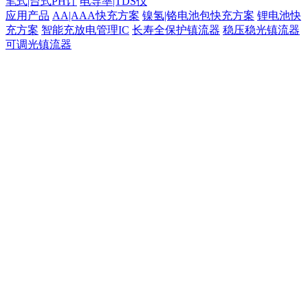
笔式|台式PH计
电导率|TDS仪
应用产品
AA|AAA快充方案
镍氢|铬电池包快充方案
锂电池快
充方案
智能充放电管理IC
长寿全保护镇流器
稳压稳光镇流器
可调光镇流器