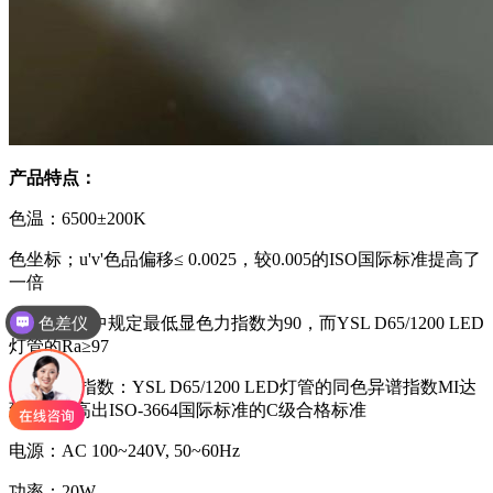
产品特点：
色温：6500±200K
色坐标；u'v'色品偏移≤ 0.0025，较0.005的ISO国际标准提高了
一倍
色差仪
显指：ISO中规定最低显色力指数为90，而YSL D65/1200 LED
光泽度仪
灯管的Ra≥97
同色异谱指数：YSL D65/1200 LED灯管的同色异谱指数MI达
到B级，高出ISO-3664国际标准的C级合格标准
电源：AC 100~240V, 50~60Hz
功率：20W