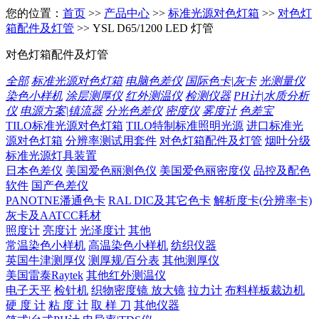
您的位置：
首页
>>
产品中心
>>
标准光源对色灯箱
>>
对色灯
箱配件及灯管
>> YSL D65/1200 LED 灯管
对色灯箱配件及灯管
全部
标准光源对色灯箱
电脑色差仪
国际色卡|灰卡
光测量仪
染色小样机
涂层测厚仪
红外测温仪
检测仪器
PH计|水质分析
仪
电源方案|镇流器
分光色差仪
密度仪
雾度计
色差宝
TILO标准光源对色灯箱
TILO特制标准照明光源
进口标准光
源对色灯箱
分辨率测试用套件
对色灯箱配件及灯管
烟叶分级
标准光源灯具装置
日本色差仪
美国爱色丽测色仪
美国爱色丽密度仪
品控及配色
软件
国产色差仪
PANOTNE潘通色卡
RAL DIC及其它色卡
解析度卡(分辨率卡)
灰卡及AATCC耗材
照度计
亮度计
光泽度计
其他
常温染色小样机
高温染色小样机
纺织仪器
英国牛津测厚仪
测厚规/百分表
其他测厚仪
美国雷泰Raytek
其他红外测温仪
电子天平
检针机
织物密度镜 放大镜
拉力计
布料样板裁边机
硬 度 计
粘 度 计
取 样 刀
其他仪器