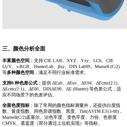
三、颜色分析全面
丰富颜色空间
：支持 CIE LAB、XYZ、Yxy、LCh、CIE
LUV、s-RGB、HunterLab、βxy、DIN Lab99、Munsell (C/2)
等
多种颜色空间
，满足不同行业标准需求。
支持8 种色差公式
：提供 ΔE
ab、ΔE
uv、ΔE
94、ΔE
cmc(2:1)、
ΔE
cmc(1:1)、ΔE
00、DINΔE99、ΔE (Hunter) 等色差公式，适
应不同场景下的色差评估。
全面色度指标
：除了常用的颜色指标测量外，还提供白度指
数、黄度指数、同色异谱指数、黑度、Tint(ASTM E313-00)，
Munsell(C/2)孟塞尔、沾色牢度、变色牢度、力份、色密度
CMYK、遮盖度（部分通过上位机实现）等指标。