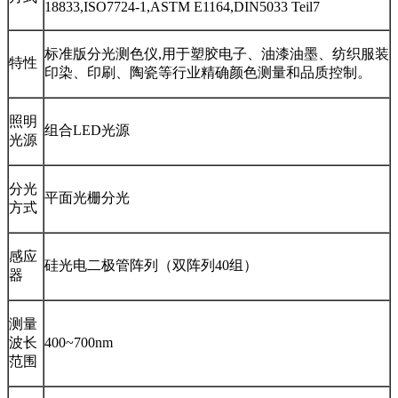
18833,ISO7724-1,ASTM E1164,DIN5033 Teil7
标准版分光测色仪,用于塑胶电子、油漆油墨、纺织服装
特性
印染、印刷、陶瓷等行业精确颜色测量和品质控制。
照明
组合LED光源
光源
分光
平面光栅分光
方式
感应
硅光电二极管阵列（双阵列40组）
器
测量
波长
400~700nm
范围