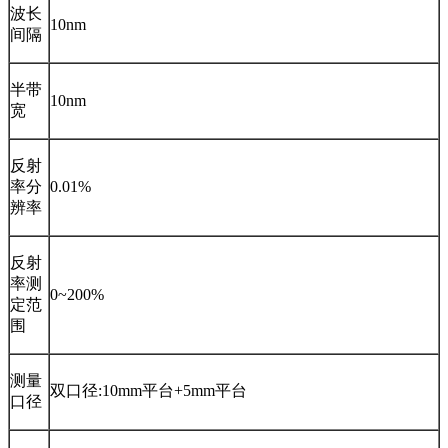
波长
10nm
间隔
半带
10nm
宽
反射
率分
0.01%
辨率
反射
率测
0~200%
定范
围
测量
双口径:10mm平台+5mm平台
口径