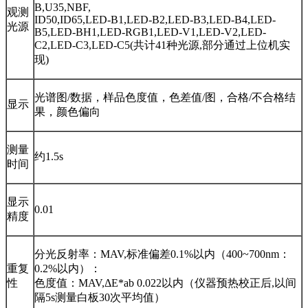
B,U35,NBF,
观测
ID50,ID65,LED-B1,LED-B2,LED-B3,LED-B4,LED-
光源
B5,LED-BH1,LED-RGB1,LED-V1,LED-V2,LED-
C2,LED-C3,LED-C5(共计41种光源,部分通过上位机实
现)
光谱图/数据，样品色度值，色差值/图，合格/不合格结
显示
果，颜色偏向
测量
约1.5s
时间
显示
0.01
精度
分光反射率：MAV,标准偏差0.1%以内（400~700nm：
重复
0.2%以内）：
性
色度值：MAV,ΔE*ab 0.022以内（仪器预热校正后,以间
隔5s测量白板30次平均值）