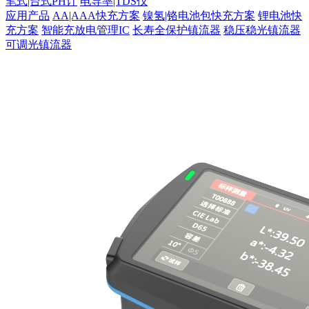
笔式|台式PH计
电导率|TDS仪
应用产品
AA|AAA快充方案
镍氢|铬电池包快充方案
锂电池快
充方案
智能充放电管理IC
长寿全保护镇流器
稳压稳光镇流器
可调光镇流器