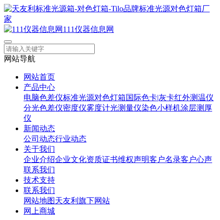
111仪器信息网
网站导航
网站首页
产品中心
电脑色差仪
标准光源对色灯箱
国际色卡|灰卡
红外测温仪
分光色差仪
密度仪
雾度计
光测量仪
染色小样机
涂层测厚
仪
新闻动态
公司动态
行业动态
关于我们
企业介绍
企业文化
资质证书
维权声明
客户名录
客户心声
联系我们
技术支持
联系我们
网站地图
天友利旗下网站
网上商城