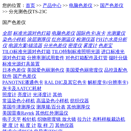
您的位置：
首页
>>
产品中心
>>
电脑色差仪
>>
国产色差仪
>> 分光测色仪TS-23C
国产色差仪
全部
标准光源对色灯箱
电脑色差仪
国际色卡|灰卡
光测量仪
染色小样机
涂层测厚仪
红外测温仪
检测仪器
PH计|水质分析
仪
电源方案|镇流器
分光色差仪
密度仪
雾度计
色差宝
TILO标准光源对色灯箱
TILO特制标准照明光源
进口标准光
源对色灯箱
分辨率测试用套件
对色灯箱配件及灯管
烟叶分级
标准光源灯具装置
日本色差仪
美国爱色丽测色仪
美国爱色丽密度仪
品控及配色
软件
国产色差仪
PANOTNE潘通色卡
RAL DIC及其它色卡
解析度卡(分辨率卡)
灰卡及AATCC耗材
照度计
亮度计
光泽度计
其他
常温染色小样机
高温染色小样机
纺织仪器
英国牛津测厚仪
测厚规/百分表
其他测厚仪
美国雷泰Raytek
其他红外测温仪
电子天平
检针机
织物密度镜 放大镜
拉力计
布料样板裁边机
硬 度 计
粘 度 计
取 样 刀
其他仪器