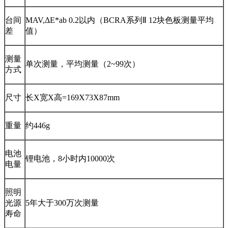
台间
MAV,ΔE*ab 0.2以内（BCRA系列Ⅱ 12块色板测量平均
差
值）
测量
单次测量，平均测量（2~99次）
方式
尺寸
长X宽X高=169X73X87mm
重量
约446g
电池
锂电池，8小时内10000次
电量
照明
光源
5年大于300万次测量
寿命