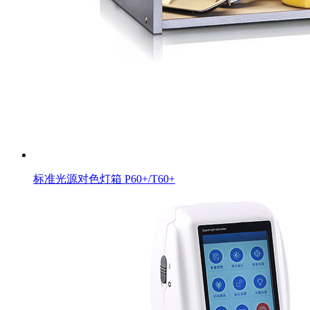
标准光源对色灯箱 P60+/T60+