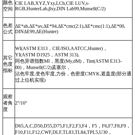
颜色
CIE LAB,XYZ,Yxy,LCh,CIE LUV,s-
RGB,HunterLab,βxy,DIN Lab99,Munsell(C/2)
空间
色差
ΔE*ab,ΔE*uv,ΔE*94,ΔE*cmc(2:1),ΔE*cmc(1:1),ΔE*00,
DINΔE99,ΔE(Hunter)
公式
WI(ASTM E313，CIE/ISO,AATCC,Hunter)，
YI(ASTM D1925，ASTM 313),
其它
同色异谱指数MI，黑度(My,dM)，Tint(ASTM E313-
色度
00)，Munsell(C/2)孟塞尔，
指标
沾色牢度,变色牢度,力份，色密度CMYK,遮盖度(部分通
过上位机实现)
观察
者角
2°/10°
度
D65,A,C,D50,D55,D75,F1,F2,F3,F4，F5，F6,F7,F8,F9，
F10,F11,F12,CWF,DLF,TL83,TL84,TPL5,U30，