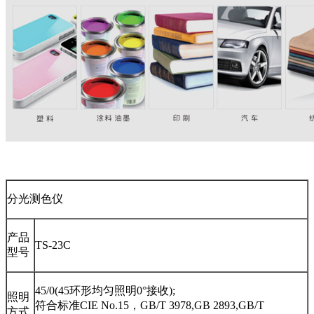
分光测色仪
产品
TS-23C
型号
45/0(45环形均匀照明0°接收);
照明
符合标准CIE No.15，GB/T 3978,GB 2893,GB/T
方式