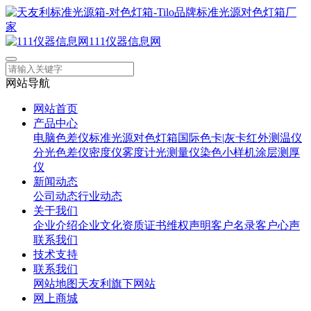
111仪器信息网
网站导航
网站首页
产品中心
电脑色差仪
标准光源对色灯箱
国际色卡|灰卡
红外测温仪
分光色差仪
密度仪
雾度计
光测量仪
染色小样机
涂层测厚
仪
新闻动态
公司动态
行业动态
关于我们
企业介绍
企业文化
资质证书
维权声明
客户名录
客户心声
联系我们
技术支持
联系我们
网站地图
天友利旗下网站
网上商城