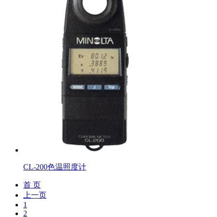
CL-200色温照度计
首 页
上一页
1
2