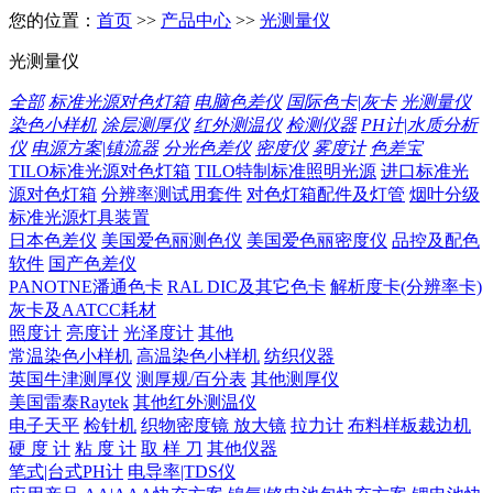
您的位置：
首页
>>
产品中心
>>
光测量仪
光测量仪
全部
标准光源对色灯箱
电脑色差仪
国际色卡|灰卡
光测量仪
染色小样机
涂层测厚仪
红外测温仪
检测仪器
PH计|水质分析
仪
电源方案|镇流器
分光色差仪
密度仪
雾度计
色差宝
TILO标准光源对色灯箱
TILO特制标准照明光源
进口标准光
源对色灯箱
分辨率测试用套件
对色灯箱配件及灯管
烟叶分级
标准光源灯具装置
日本色差仪
美国爱色丽测色仪
美国爱色丽密度仪
品控及配色
软件
国产色差仪
PANOTNE潘通色卡
RAL DIC及其它色卡
解析度卡(分辨率卡)
灰卡及AATCC耗材
照度计
亮度计
光泽度计
其他
常温染色小样机
高温染色小样机
纺织仪器
英国牛津测厚仪
测厚规/百分表
其他测厚仪
美国雷泰Raytek
其他红外测温仪
电子天平
检针机
织物密度镜 放大镜
拉力计
布料样板裁边机
硬 度 计
粘 度 计
取 样 刀
其他仪器
笔式|台式PH计
电导率|TDS仪