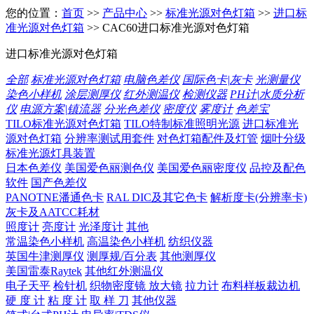
您的位置：
首页
>>
产品中心
>>
标准光源对色灯箱
>>
进口标
准光源对色灯箱
>> CAC60进口标准光源对色灯箱
进口标准光源对色灯箱
全部
标准光源对色灯箱
电脑色差仪
国际色卡|灰卡
光测量仪
染色小样机
涂层测厚仪
红外测温仪
检测仪器
PH计|水质分析
仪
电源方案|镇流器
分光色差仪
密度仪
雾度计
色差宝
TILO标准光源对色灯箱
TILO特制标准照明光源
进口标准光
源对色灯箱
分辨率测试用套件
对色灯箱配件及灯管
烟叶分级
标准光源灯具装置
日本色差仪
美国爱色丽测色仪
美国爱色丽密度仪
品控及配色
软件
国产色差仪
PANOTNE潘通色卡
RAL DIC及其它色卡
解析度卡(分辨率卡)
灰卡及AATCC耗材
照度计
亮度计
光泽度计
其他
常温染色小样机
高温染色小样机
纺织仪器
英国牛津测厚仪
测厚规/百分表
其他测厚仪
美国雷泰Raytek
其他红外测温仪
电子天平
检针机
织物密度镜 放大镜
拉力计
布料样板裁边机
硬 度 计
粘 度 计
取 样 刀
其他仪器