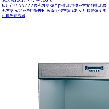
笔式|台式PH计
电导率|TDS仪
应用产品
AA|AAA快充方案
镍氢|铬电池包快充方案
锂电池快
充方案
智能充放电管理IC
长寿全保护镇流器
稳压稳光镇流器
可调光镇流器