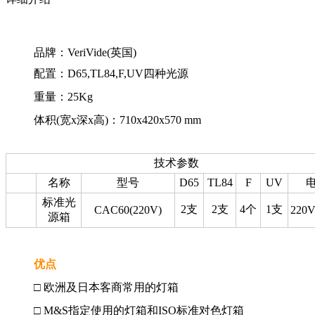
品牌：VeriVide(英国)
配置：D65,TL84,F,UV四种光源
重量：25Kg
体积(宽x深x高)：710x420x570 mm
技术参数
名称
型号
D65
TL84
F
UV
标准光
2支
2支
4个
1支
CAC60(220V)
220V
源箱
优点
□ 欧洲及日本客商常用的灯箱
□ M&S指定使用的灯箱和ISO标准对色灯箱