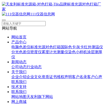
111仪器信息网
网站导航
网站首页
产品中心
电脑色差仪
标准光源对色灯箱
国际色卡|灰卡
红外测温仪
分光色差仪
密度仪
雾度计
光测量仪
染色小样机
涂层测厚
仪
新闻动态
公司动态
行业动态
关于我们
企业介绍
企业文化
资质证书
维权声明
客户名录
客户心声
联系我们
技术支持
联系我们
网站地图
天友利旗下网站
网上商城