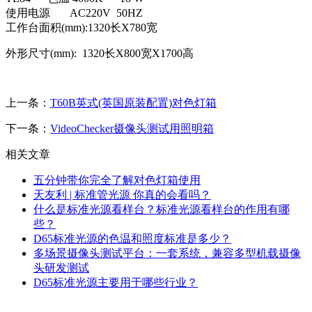
使用电源 AC220V 50HZ
工作台面积(mm):1320长X780宽
外形尺寸(mm): 1320长X800宽X1700高
上一条：
T60B英式(英国原装配置)对色灯箱
下一条：
VideoChecker摄像头测试用照明箱
相关文章
五分钟带你完全了解对色灯箱使用
天友利 | 标准管光源 你真的会看吗？
什么是标准光源看样台？标准光源看样台的作用有哪
些？
D65标准光源的色温和照度标准是多少？
多场景摄像头测试平台：一套系统，兼容多型机载摄像
头研发测试
D65标准光源主要用于哪些行业？