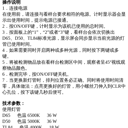
操作说明
1．连接电源
在使用前，请连接与看样台要求相符的电源。计时显示器会显
示出使用时间，提示电源已接通。
2．按ON/OFF键，计时显示为该机已使用的总时间。
3．按面板上的“1”，“2”或者“3”键，看样台会依次切换出
D65、D50、TL84标准光源，显示屏会同步显示当前光源的灯
管已使用时间。
4．如果需要同时开启两种或多种光源，同时按下两键或多
键。
5．将被检测物品放在看样台检测区中间，观察者呈45°视线观
察物品颜色。
6．检测完毕，按ON/OFF键关机。
7．当更换新灯管时，排列位置务必正确。同时将使用时间清
零，具体做法：点亮更换好的灯管，用小螺丝刀伸入到CLR中
心孔位，按下该键几秒后便可。
技术参数：
使用灯管
D65 色温 6500K 36 W
D50 色温 5000K 36 W
TL84 色温 4000K 18 W