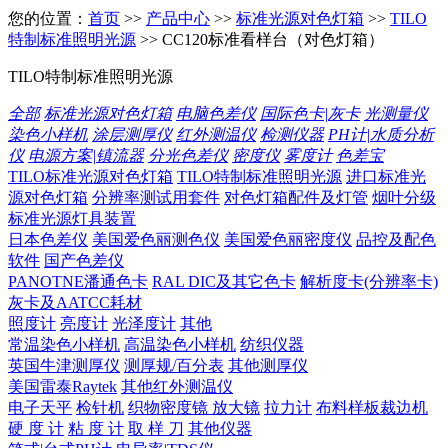
您的位置：
首页
>>
产品中心
>>
标准光源对色灯箱
>>
TILO
特制标准照明光源
>> CC120标准看样台（对色灯箱）
TILO特制标准照明光源
全部
标准光源对色灯箱
电脑色差仪
国际色卡|灰卡
光测量仪
染色小样机
涂层测厚仪
红外测温仪
检测仪器
PH计|水质分析
仪
电源方案|镇流器
分光色差仪
密度仪
雾度计
色差宝
TILO标准光源对色灯箱
TILO特制标准照明光源
进口标准光
源对色灯箱
分辨率测试用套件
对色灯箱配件及灯管
烟叶分级
标准光源灯具装置
日本色差仪
美国爱色丽测色仪
美国爱色丽密度仪
品控及配色
软件
国产色差仪
PANOTNE潘通色卡
RAL DIC及其它色卡
解析度卡(分辨率卡)
灰卡及AATCC耗材
照度计
亮度计
光泽度计
其他
常温染色小样机
高温染色小样机
纺织仪器
英国牛津测厚仪
测厚规/百分表
其他测厚仪
美国雷泰Raytek
其他红外测温仪
电子天平
检针机
织物密度镜 放大镜
拉力计
布料样板裁边机
硬 度 计
粘 度 计
取 样 刀
其他仪器