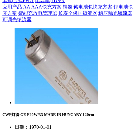
笔式|台式PH计
电导率|TDS仪
应用产品
AA|AAA快充方案
镍氢|铬电池包快充方案
锂电池快
充方案
智能充放电管理IC
长寿全保护镇流器
稳压稳光镇流器
可调光镇流器
CWF灯管 GE F40W/33 MADE IN HUNGARY 120cm
日期：1970-01-01