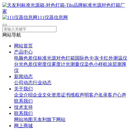
111仪器信息网
网站导航
网站首页
产品中心
电脑色差仪
标准光源对色灯箱
国际色卡|灰卡
红外测温仪
分光色差仪
密度仪
雾度计
光测量仪
染色小样机
涂层测厚
仪
新闻动态
公司动态
行业动态
关于我们
企业介绍
企业文化
资质证书
维权声明
客户名录
客户心声
联系我们
技术支持
联系我们
网站地图
天友利旗下网站
网上商城