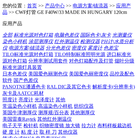
您的位置：
首页
>>
产品中心
>>
电源方案|镇流器
>>
应用产
品
>> CWF灯管 GE F40W/33 MADE IN HUNGARY 120cm
应用产品
全部
标准光源对色灯箱
电脑色差仪
国际色卡|灰卡
光测量仪
染色小样机
涂层测厚仪
红外测温仪
检测仪器
PH计|水质分析
仪
电源方案|镇流器
分光色差仪
密度仪
雾度计
色差宝
TILO标准光源对色灯箱
TILO特制标准照明光源
进口标准光
源对色灯箱
分辨率测试用套件
对色灯箱配件及灯管
烟叶分级
标准光源灯具装置
日本色差仪
美国爱色丽测色仪
美国爱色丽密度仪
品控及配色
软件
国产色差仪
PANOTNE潘通色卡
RAL DIC及其它色卡
解析度卡(分辨率卡)
灰卡及AATCC耗材
照度计
亮度计
光泽度计
其他
常温染色小样机
高温染色小样机
纺织仪器
英国牛津测厚仪
测厚规/百分表
其他测厚仪
美国雷泰Raytek
其他红外测温仪
电子天平
检针机
织物密度镜 放大镜
拉力计
布料样板裁边机
硬 度 计
粘 度 计
取 样 刀
其他仪器