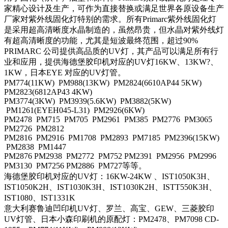
家精心设计及生产，可作为直接替换或满足世界各原设备生产
厂家对紫外线固化灯特别的需求。
所有
Primarc
紫外线固化灯
是采用超高清晰度水晶制造的，虽然昂贵，但水晶对紫外线灯
有超高清晰度的功能，尤其是短波最终范围，超过
90%
PRIMARC
公司提供高品质的
UV
灯，其产品可以满足所有行
业和应用，提供海德堡胶印机对应的
UV
灯
16KW
、
13KW
?、
1KW
，日本
EYE
对应的
UV
灯管。
PM774(11KW) PM988(13KW) PM2824(6610AP44 5KW)
PM2823(6812AP43 4KW)
PM3774(3KW) PM3939(5.6KW) PM3882(5KW)
PM1261(EYEH045-L31) PM2926(6KW)
PM2478 PM715 PM705 PM2961 PM385 PM2776 PM3065
PM2726 PM2812
PM2816 PM2916 PM1708 PM2893 PM7185 PM2396(15KW)
PM2838 PM1447
PM2876 PM2938 PM2772 PM752 PM2391 PM2956 PM2996
PM3130 PM7256 PM2886 PM727
等等。
海德堡胶印机对应的
UV
灯：
16KW-24KW
、
IST1050K3H
、
IST1050K2H
、
IST1030K3H
、
IST1030K2H
、
ISTT550K3H
、
IST1080
、
IST1331K
意大利赛鲁迪凹印机
UV
灯、罗兰、高宝、
GEW
、三菱胶印
UV
灯管、日本小森印刷机的原配灯：
PM2478
、
PM7098 CD-