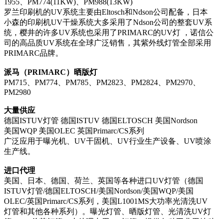
1955
、
PM774(11KW)
、
PM988(13KW)
罗兰印刷机的
UV
系统主要由
Eltosch
和
Ndson
公司配备，日本
小森的印刷机
UV
干燥系统大多采用了
Ndson
公司的整套
UV
系
统，樱井的许多
UV
系统也采用了
PRIMARC
的
UV
灯
，诺信公
司的高品质
UV
系统在全球广泛销售，其紫外线灯管全部采用
PRIMARC
品牌。
派马（
PRIMARC
）晒版灯
PM715
、
PM774
、
PM785
、
PM2823
、
PM2824
、
PM2970
、
PM2980
大量供应
德国
ISTUV
灯管
德国
ISTUV
德国
ELTOSCH
美国
Nordson
美国
WQP
美国
OLEC
英国
Primarc/CS
系列
广泛应用于曝光机、
UV
干固机、
UV
行业生产设备、
UV
喷涂
生产线。
进口代理
美国、日本、德国、荷兰、英国等各种进口
UV
灯管（德国
ISTUV
灯管
/
德国
ELTOSCH/
美国
Nordson/
美国
WQP/
美国
OLEC/
英国
Primarc/CS
系列，美国
L1001MS
大功率光清洗
UV
灯管和其他各种系列）。曝光灯管、晒版灯管、光清洗
UV
灯