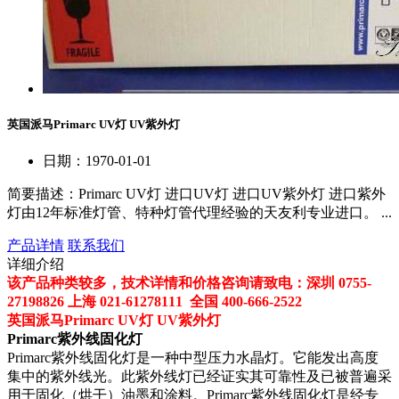
英国派马Primarc UV灯 UV紫外灯
日期：1970-01-01
简要描述：
Primarc UV灯 进口UV灯 进口UV紫外灯 进口紫外
灯由12年标准灯管、特种灯管代理经验的天友利专业进口。 ...
产品详情
联系我们
详细介绍
该产品种类较多，技术详情和价格咨询请致电：
深圳
0755-
27198826
上海
021-61278111
全国
400-666-2522
英国派马
Primarc UV
灯
UV
紫外灯
Primarc
紫外线固化灯
Primarc
紫外线固化灯是一种中型压力水晶灯。它能发出高度
集中的紫外线光。此紫外线灯已经证实其可靠性及已被普遍采
用于固化（烘干）油墨和涂料。
Primarc
紫外线固化灯是经专