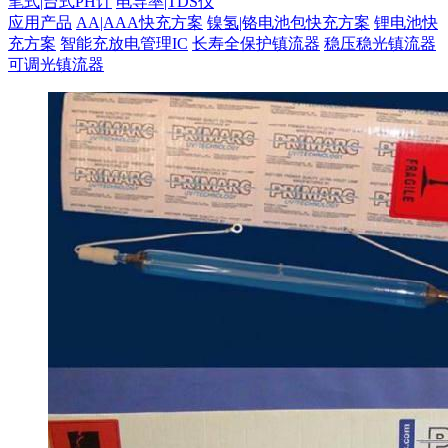
笔式|台式PH计
电导率|TDS仪
应用产品
AA|AAA快充方案
镍氢|铬电池包快充方案
锂电池快
充方案
智能充放电管理IC
长寿全保护镇流器
稳压稳光镇流器
可调光镇流器