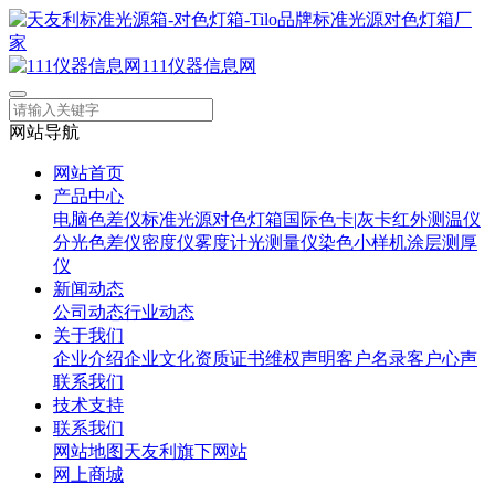
111仪器信息网
网站导航
网站首页
产品中心
电脑色差仪
标准光源对色灯箱
国际色卡|灰卡
红外测温仪
分光色差仪
密度仪
雾度计
光测量仪
染色小样机
涂层测厚
仪
新闻动态
公司动态
行业动态
关于我们
企业介绍
企业文化
资质证书
维权声明
客户名录
客户心声
联系我们
技术支持
联系我们
网站地图
天友利旗下网站
网上商城