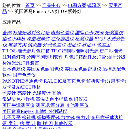
您的位置：
首页
>>
产品中心
>>
电源方案|镇流器
>>
应用产
品
>> 英国派马Primarc UV灯 UV紫外灯
应用产品
全部
标准光源对色灯箱
电脑色差仪
国际色卡|灰卡
光测量仪
染色小样机
涂层测厚仪
红外测温仪
检测仪器
PH计|水质分析
仪
电源方案|镇流器
分光色差仪
密度仪
雾度计
色差宝
TILO标准光源对色灯箱
TILO特制标准照明光源
进口标准光
源对色灯箱
分辨率测试用套件
对色灯箱配件及灯管
烟叶分级
标准光源灯具装置
日本色差仪
美国爱色丽测色仪
美国爱色丽密度仪
品控及配色
软件
国产色差仪
PANOTNE潘通色卡
RAL DIC及其它色卡
解析度卡(分辨率卡)
灰卡及AATCC耗材
照度计
亮度计
光泽度计
其他
常温染色小样机
高温染色小样机
纺织仪器
英国牛津测厚仪
测厚规/百分表
其他测厚仪
美国雷泰Raytek
其他红外测温仪
电子天平
检针机
织物密度镜 放大镜
拉力计
布料样板裁边机
硬 度 计
粘 度 计
取 样 刀
其他仪器