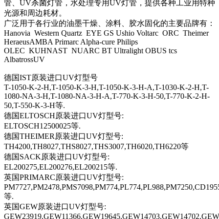
管、
UV
杀菌灯管，水处理专用
UV
灯管，提供各种工业用特种
光源和周边耗材。
广泛用于各行业的油墨干燥、涂料、胶水固化的主要品牌有：
Hanovia Western Quartz EYE GS Ushio Voltarc ORC Theimer
HeraeusAMBA Primarc Alpha-cure Philips
OLEC KUHNAST NUARC BT Ultralight OBUS tcs
AlbatrossUV
德国
IST
原装进口
UV
灯型号
T-1050-K-2-H,T-1050-K-3-H,T-1050-K-3-H-A,T-1030-K-2-H,T-
1080-NA-3-H,T-1080-NA-3-H-A,T-770-K-3-H-50,T-770-K-2-H-
50,T-550-K-3-H
等
.
德国
ELTOSCH
原装进口
UV
灯型号
:
ELTOSCH12500025
等
.
德国
THEIMER
原装进口
UV
灯型号
:
TH4200,TH8027,THS8027,THS3007,TH6020,TH6220
等
德国
SACK
原装进口
UV
灯型号
:
EL200275,EL200276,EL200215
等
.
英国
PRIMARC
原装进口
UV
灯型号
:
PM7727,PM2478,PMS7098,PM774,PL774,PL988,PM7250,CD195
等
.
英国
GEW
原装进口
UV
灯型号
:
GEW23919,GEW11366,GEW19645,GEW14703,GEW14702,GEW