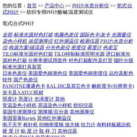
您的位置：
首页
>>
产品中心
>>
PH计|水质分析仪
>>
笔式|台
式PH计
>> 纺织专用PH计酸碱/温度测试仪
笔式|台式PH计
全部
标准光源对色灯箱
电脑色差仪
国际色卡|灰卡
光测量仪
染色小样机
涂层测厚仪
红外测温仪
检测仪器
PH计|水质分析
仪
电源方案|镇流器
分光色差仪
密度仪
雾度计
色差宝
TILO标准光源对色灯箱
TILO特制标准照明光源
进口标准光
源对色灯箱
分辨率测试用套件
对色灯箱配件及灯管
烟叶分级
标准光源灯具装置
日本色差仪
美国爱色丽测色仪
美国爱色丽密度仪
品控及配色
软件
国产色差仪
PANOTNE潘通色卡
RAL DIC及其它色卡
解析度卡(分辨率卡)
灰卡及AATCC耗材
照度计
亮度计
光泽度计
其他
常温染色小样机
高温染色小样机
纺织仪器
英国牛津测厚仪
测厚规/百分表
其他测厚仪
美国雷泰Raytek
其他红外测温仪
电子天平
检针机
织物密度镜 放大镜
拉力计
布料样板裁边机
硬 度 计
粘 度 计
取 样 刀
其他仪器