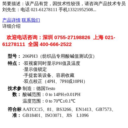
简要描述：
该产品有货，因技术性较强，请咨询产品技术专员
刘先生：电话 021-61278111 手机13321952508...
产品详情
联系我们
详细介绍
欢迎电话咨询：深圳
0755-27198826
上海
021-
61278111
全国
400-666-2522
型号：
206PH3（纺织品专用酸碱值测试仪）
特点：
·双视窗同时显示PH值及温度
·显示值锁定
·手提套装设备、容易收藏
·双点校正（4PH、7PH或10PH）
技术参
制造：德国Testo
数：
酸碱范围：0 to 14PH
±0.01PH
温度范围：
0 to 70
℃
±0.1
℃
符合标
AATCC15、81、BS3266、EN1413、GB7573、
准：
GB18401、ISO3071、JIS L1096