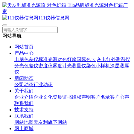
111仪器信息网
网站导航
网站首页
产品中心
电脑色差仪
标准光源对色灯箱
国际色卡|灰卡
红外测温仪
分光色差仪
密度仪
雾度计
光测量仪
染色小样机
涂层测厚
仪
新闻动态
公司动态
行业动态
关于我们
企业介绍
企业文化
资质证书
维权声明
客户名录
客户心声
联系我们
技术支持
联系我们
网站地图
天友利旗下网站
网上商城