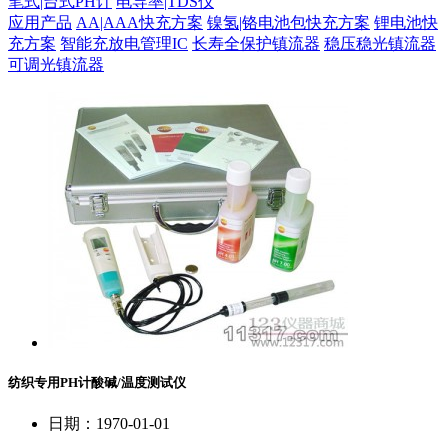
笔式|台式PH计
电导率|TDS仪
应用产品
AA|AAA快充方案
镍氢|铬电池包快充方案
锂电池快
充方案
智能充放电管理IC
长寿全保护镇流器
稳压稳光镇流器
可调光镇流器
纺织专用PH计酸碱/温度测试仪
日期：1970-01-01