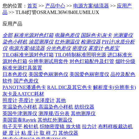
您的位置：
首页
>>
产品中心
>>
电源方案|镇流器
>>
应用产
品
>> TL84灯管OSRAML36W/840LUMILUX
应用产品
全部
标准光源对色灯箱
电脑色差仪
国际色卡|灰卡
光测量仪
染色小样机
涂层测厚仪
红外测温仪
检测仪器
PH计|水质分析
仪
电源方案|镇流器
分光色差仪
密度仪
雾度计
色差宝
TILO标准光源对色灯箱
TILO特制标准照明光源
进口标准光
源对色灯箱
分辨率测试用套件
对色灯箱配件及灯管
烟叶分级
标准光源灯具装置
日本色差仪
美国爱色丽测色仪
美国爱色丽密度仪
品控及配色
软件
国产色差仪
PANOTNE潘通色卡
RAL DIC及其它色卡
解析度卡(分辨率卡)
灰卡及AATCC耗材
照度计
亮度计
光泽度计
其他
常温染色小样机
高温染色小样机
纺织仪器
英国牛津测厚仪
测厚规/百分表
其他测厚仪
美国雷泰Raytek
其他红外测温仪
电子天平
检针机
织物密度镜 放大镜
拉力计
布料样板裁边机
硬 度 计
粘 度 计
取 样 刀
其他仪器