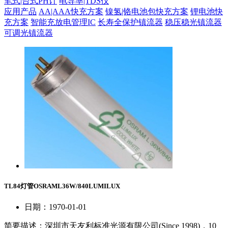
笔式|台式PH计
电导率|TDS仪
应用产品
AA|AAA快充方案
镍氢|铬电池包快充方案
锂电池快
充方案
智能充放电管理IC
长寿全保护镇流器
稳压稳光镇流器
可调光镇流器
TL84灯管OSRAML36W/840LUMILUX
日期：1970-01-01
简要描述：
深圳市天友利标准光源有限公司(Since 1998)，10