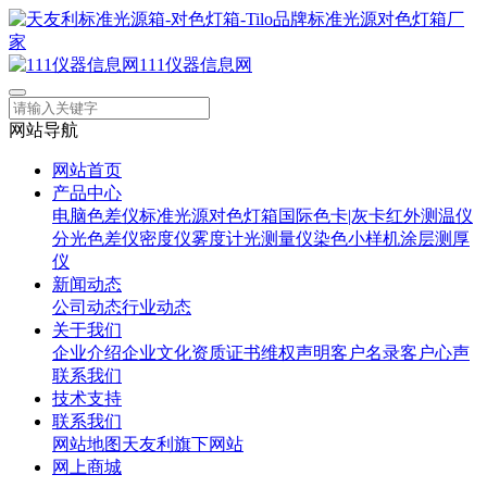
111仪器信息网
网站导航
网站首页
产品中心
电脑色差仪
标准光源对色灯箱
国际色卡|灰卡
红外测温仪
分光色差仪
密度仪
雾度计
光测量仪
染色小样机
涂层测厚
仪
新闻动态
公司动态
行业动态
关于我们
企业介绍
企业文化
资质证书
维权声明
客户名录
客户心声
联系我们
技术支持
联系我们
网站地图
天友利旗下网站
网上商城