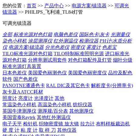
您的位置：
首页
>>
产品中心
>>
电源方案|镇流器
>>
可调光
镇流器
>> PHILIPS_飞利浦_TL84灯管
可调光镇流器
全部
标准光源对色灯箱
电脑色差仪
国际色卡|灰卡
光测量仪
染色小样机
涂层测厚仪
红外测温仪
检测仪器
PH计|水质分析
仪
电源方案|镇流器
分光色差仪
密度仪
雾度计
色差宝
TILO标准光源对色灯箱
TILO特制标准照明光源
进口标准光
源对色灯箱
分辨率测试用套件
对色灯箱配件及灯管
烟叶分级
标准光源灯具装置
日本色差仪
美国爱色丽测色仪
美国爱色丽密度仪
品控及配色
软件
国产色差仪
PANOTNE潘通色卡
RAL DIC及其它色卡
解析度卡(分辨率卡)
灰卡及AATCC耗材
照度计
亮度计
光泽度计
其他
常温染色小样机
高温染色小样机
纺织仪器
英国牛津测厚仪
测厚规/百分表
其他测厚仪
美国雷泰Raytek
其他红外测温仪
电子天平
检针机
织物密度镜 放大镜
拉力计
布料样板裁边机
硬 度 计
粘 度 计
取 样 刀
其他仪器