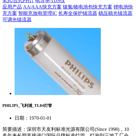
笔式|台式PH计
电导率|TDS仪
应用产品
AA|AAA快充方案
镍氢|铬电池包快充方案
锂电池快
充方案
智能充放电管理IC
长寿全保护镇流器
稳压稳光镇流器
可调光镇流器
PHILIPS_飞利浦_TL84灯管
日期：1970-01-01
简要描述：
深圳市天友利标准光源有限公司(Since 1998)，10
多年来长期直接进口国际品牌标准灯管、灯泡到三地工厂仓