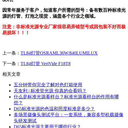
因常年服务于客户，知道客户所需的型号：备有数百种标准光
源的灯管、灯泡之现货，涵盖各个行业之领域。
注意：非标准光源专业厂家很容易弄错型号或因包装不好而极
易损坏！！！
上一条：
TL84灯管OSRAML36W/840LUMILUX
下一条：
TL84灯管 VeriVide F18T8
相关文章
五分钟带你完全了解对色灯箱使用
天友利 | 标准管光源 你真的会看吗？
什么是标准光源看样台？标准光源看样台的作用有哪
些？
D65标准光源的色温和照度标准是多少？
多场景摄像头测试平台：一套系统，兼容多型机载摄像
头研发测试
D65标准光源主要用于哪些行业？