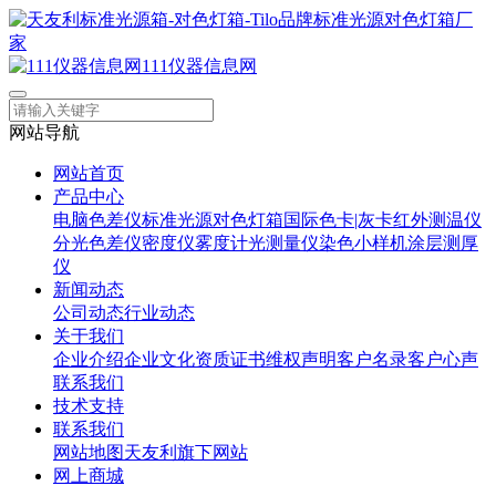
111仪器信息网
网站导航
网站首页
产品中心
电脑色差仪
标准光源对色灯箱
国际色卡|灰卡
红外测温仪
分光色差仪
密度仪
雾度计
光测量仪
染色小样机
涂层测厚
仪
新闻动态
公司动态
行业动态
关于我们
企业介绍
企业文化
资质证书
维权声明
客户名录
客户心声
联系我们
技术支持
联系我们
网站地图
天友利旗下网站
网上商城