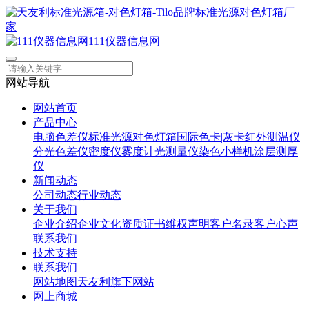
111仪器信息网
网站导航
网站首页
产品中心
电脑色差仪
标准光源对色灯箱
国际色卡|灰卡
红外测温仪
分光色差仪
密度仪
雾度计
光测量仪
染色小样机
涂层测厚
仪
新闻动态
公司动态
行业动态
关于我们
企业介绍
企业文化
资质证书
维权声明
客户名录
客户心声
联系我们
技术支持
联系我们
网站地图
天友利旗下网站
网上商城