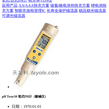
笔式|台式PH计
电导率|TDS仪
应用产品
AA|AAA快充方案
镍氢|铬电池包快充方案
锂电池快
充方案
智能充放电管理IC
长寿全保护镇流器
稳压稳光镇流器
可调光镇流器
pH Testr30 笔式PH计（酸碱仪）
日期：1970-01-01