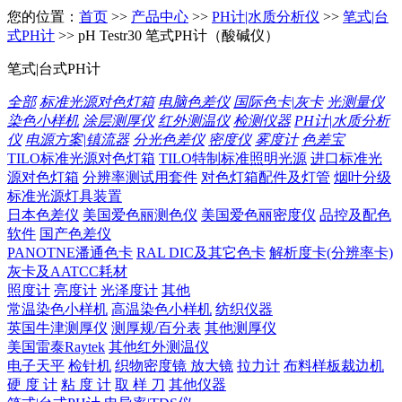
您的位置：
首页
>>
产品中心
>>
PH计|水质分析仪
>>
笔式|台
式PH计
>> pH Testr30 笔式PH计（酸碱仪）
笔式|台式PH计
全部
标准光源对色灯箱
电脑色差仪
国际色卡|灰卡
光测量仪
染色小样机
涂层测厚仪
红外测温仪
检测仪器
PH计|水质分析
仪
电源方案|镇流器
分光色差仪
密度仪
雾度计
色差宝
TILO标准光源对色灯箱
TILO特制标准照明光源
进口标准光
源对色灯箱
分辨率测试用套件
对色灯箱配件及灯管
烟叶分级
标准光源灯具装置
日本色差仪
美国爱色丽测色仪
美国爱色丽密度仪
品控及配色
软件
国产色差仪
PANOTNE潘通色卡
RAL DIC及其它色卡
解析度卡(分辨率卡)
灰卡及AATCC耗材
照度计
亮度计
光泽度计
其他
常温染色小样机
高温染色小样机
纺织仪器
英国牛津测厚仪
测厚规/百分表
其他测厚仪
美国雷泰Raytek
其他红外测温仪
电子天平
检针机
织物密度镜 放大镜
拉力计
布料样板裁边机
硬 度 计
粘 度 计
取 样 刀
其他仪器