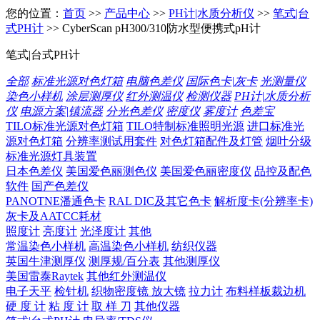
您的位置：
首页
>>
产品中心
>>
PH计|水质分析仪
>>
笔式|台
式PH计
>> CyberScan pH300/310防水型便携式pH计
笔式|台式PH计
全部
标准光源对色灯箱
电脑色差仪
国际色卡|灰卡
光测量仪
染色小样机
涂层测厚仪
红外测温仪
检测仪器
PH计|水质分析
仪
电源方案|镇流器
分光色差仪
密度仪
雾度计
色差宝
TILO标准光源对色灯箱
TILO特制标准照明光源
进口标准光
源对色灯箱
分辨率测试用套件
对色灯箱配件及灯管
烟叶分级
标准光源灯具装置
日本色差仪
美国爱色丽测色仪
美国爱色丽密度仪
品控及配色
软件
国产色差仪
PANOTNE潘通色卡
RAL DIC及其它色卡
解析度卡(分辨率卡)
灰卡及AATCC耗材
照度计
亮度计
光泽度计
其他
常温染色小样机
高温染色小样机
纺织仪器
英国牛津测厚仪
测厚规/百分表
其他测厚仪
美国雷泰Raytek
其他红外测温仪
电子天平
检针机
织物密度镜 放大镜
拉力计
布料样板裁边机
硬 度 计
粘 度 计
取 样 刀
其他仪器