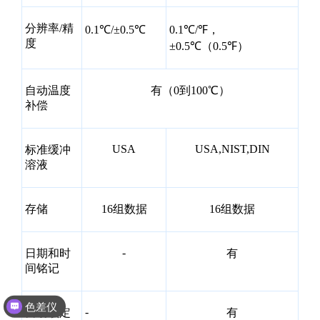
分辨率/精
0.1℃/±0.5℃
0.1℃/℉，
度
±0.5℃（0.5℉）
自动温度
有（0到100℃）
补偿
USA
USA,NIST,DIN
标准缓冲
溶液
存储
16组数据
16组数据
-
日期和时
有
间铭记
色差仪
-
自动锁定
有
光泽度仪