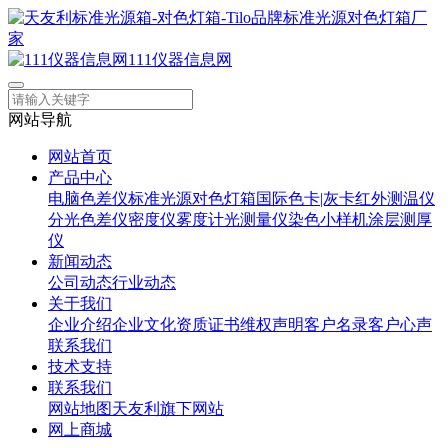
111仪器信息网
网站导航
网站首页
产品中心
电脑色差仪
标准光源对色灯箱
国际色卡|灰卡
红外测温仪
分光色差仪
密度仪
雾度计
光测量仪
染色小样机
涂层测厚
仪
新闻动态
公司动态
行业动态
关于我们
企业介绍
企业文化
资质证书
维权声明
客户名录
客户心声
联系我们
技术支持
联系我们
网站地图
天友利旗下网站
网上商城