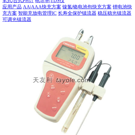
笔式|台式PH计
电导率|TDS仪
应用产品
AA|AAA快充方案
镍氢|铬电池包快充方案
锂电池快
充方案
智能充放电管理IC
长寿全保护镇流器
稳压稳光镇流器
可调光镇流器